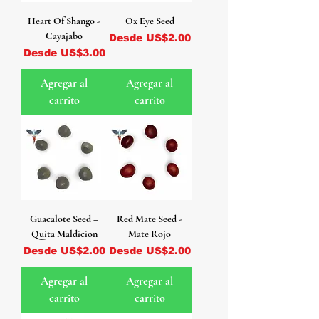
Heart Of Shango -
Ox Eye Seed
Cayajabo
Precio de oferta
Desde
US$2.00
Precio de oferta
Desde
US$3.00
Agregar al
Agregar al
carrito
carrito
Guacalote Seed –
Red Mate Seed -
Quita Maldicion
Mate Rojo
Precio de oferta
Precio de oferta
Desde
US$2.00
Desde
US$2.00
Agregar al
Agregar al
carrito
carrito