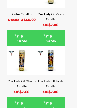
Color Candles
Our Lady Of Mercy
Candle
Precio de oferta
Desde
US$5.00
Precio
US$7.00
Agregar al
Agregar al
carrito
carrito
Our Lady Of Charity
Our Lady Of Regla
Candle
Candle
Precio
Precio
US$7.00
US$7.00
Agregar al
Agregar al
carrito
carrito