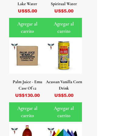
Lake Water
Spiritual Water
Precio
Precio
US$5.00
US$5.00
Agregar al
Agregar al
carrito
carrito
Palm Juice - Emu
Acassan Vanilla Corn
Case Of 12
Drink
Precio
Precio
US$130.00
US$5.00
Agregar al
Agregar al
carrito
carrito