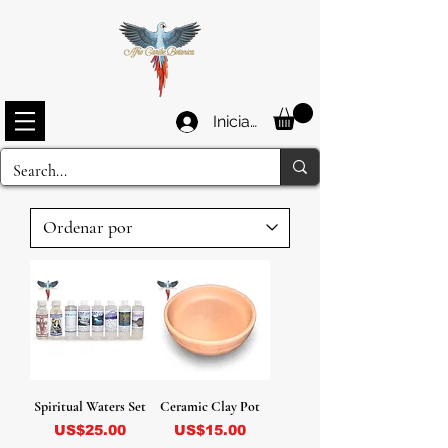
Iniciar sesión
Spiritual Waters Set
Ceramic Clay Pot
Precio
Precio
US$25.00
US$15.00