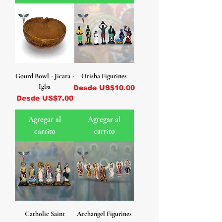
Gourd Bowl - Jicara -
Orisha Figurines
Igba
Precio de oferta
Desde
US$10.00
Precio de oferta
Desde
US$7.00
Agregar al
Agregar al
carrito
carrito
Catholic Saint
Archangel Figurines