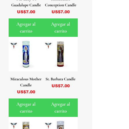
Guadalupe Candle
Conception Candle
Precio
Precio
US$7.00
US$7.00
Agregar al
Agregar al
carrito
carrito
Miraculous Mother
St. Barbara Candle
Candle
Precio
US$7.00
Precio
US$7.00
Agregar al
Agregar al
carrito
carrito