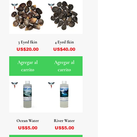
3 Eyed Ikin
4 Eyed Ikin
Precio
Precio
US$20.00
US$40.00
Agregar al
Agregar al
carrito
carrito
Ocean Water
River Water
Precio
Precio
US$5.00
US$5.00