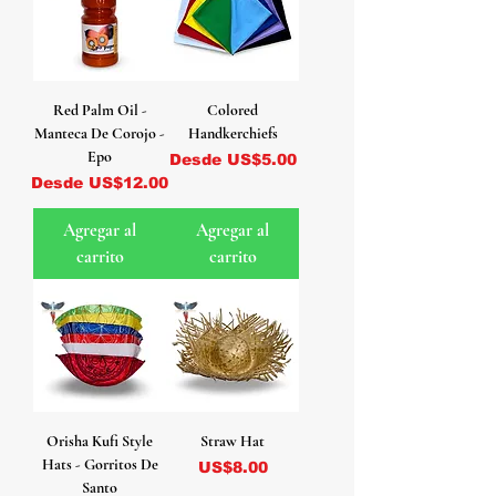
Red Palm Oil -
Colored
Manteca De Corojo -
Handkerchiefs
Epo
Precio de oferta
Desde
US$5.00
Precio de oferta
Desde
US$12.00
Agregar al
Agregar al
carrito
carrito
Orisha Kufi Style
Straw Hat
Hats - Gorritos De
Precio
US$8.00
Santo