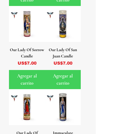
Our Lady Of Sorrow
Our Lady Of San
Candle
Juan Candle
Precio
Precio
US$7.00
US$7.00
Agregar al
Agregar al
carrito
carrito
Our Lady Of
Immaculate