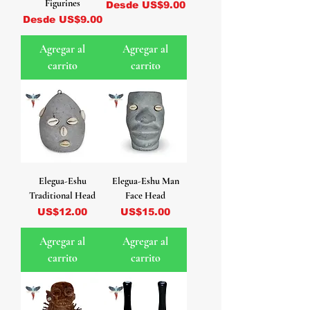
Figurines
Precio de oferta
Desde
US$9.00
Precio de oferta
Desde
US$9.00
Agregar al
Agregar al
carrito
carrito
Elegua-Eshu
Elegua-Eshu Man
Traditional Head
Face Head
Precio
Precio
US$12.00
US$15.00
Agregar al
Agregar al
carrito
carrito