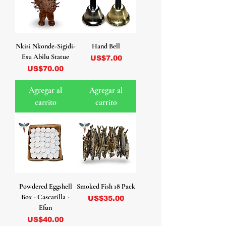
Nkisi Nkonde-Sigidi-
Hand Bell
Esu Abilu Statue
Precio
US$7.00
Precio
US$70.00
Agregar al
Agregar al
carrito
carrito
Powdered Eggshell
Smoked Fish 18 Pack
Box - Cascarilla -
Precio
US$35.00
Efun
Precio
US$40.00