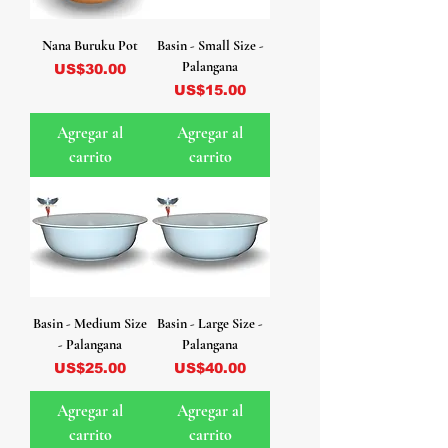
Nana Buruku Pot
Basin - Small Size -
Palangana
Precio
US$30.00
Precio
US$15.00
Agregar al
Agregar al
carrito
carrito
Basin - Medium Size
Basin - Large Size -
- Palangana
Palangana
Precio
Precio
US$25.00
US$40.00
Agregar al
Agregar al
carrito
carrito