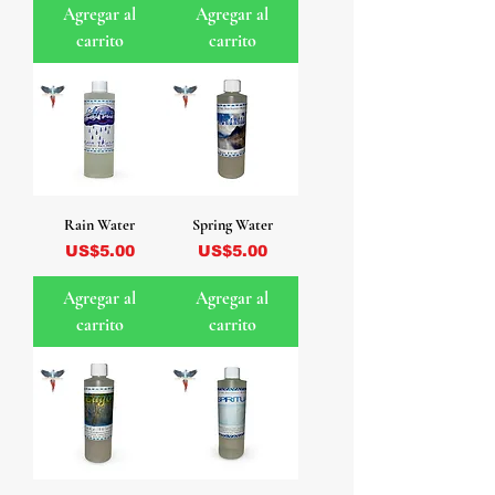
Agregar al
Agregar al
carrito
carrito
Rain Water
Spring Water
Precio
Precio
US$5.00
US$5.00
Agregar al
Agregar al
carrito
carrito