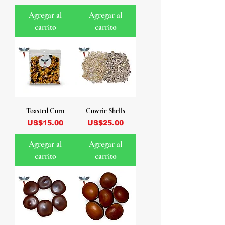
Agregar al
Agregar al
carrito
carrito
Toasted Corn
Cowrie Shells
Precio
Precio
US$15.00
US$25.00
Agregar al
Agregar al
carrito
carrito