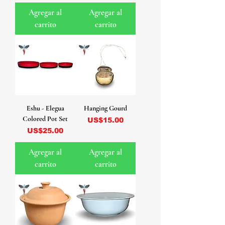
Agregar al
Agregar al
carrito
carrito
Eshu - Elegua
Hanging Gourd
Colored Pot Set
Precio
US$15.00
Precio
US$25.00
Agregar al
Agregar al
carrito
carrito