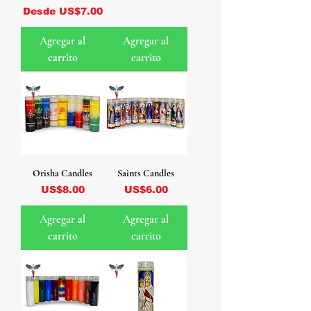
Precio de oferta
Desde
US$7.00
Agregar al
Agregar al
carrito
carrito
Orisha Candles
Saints Candles
Precio
Precio
US$8.00
US$6.00
Agregar al
Agregar al
carrito
carrito