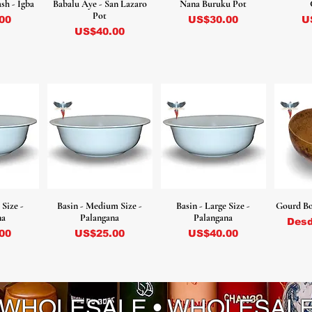
sh - Igba
Babalu Aye - San Lazaro
Nana Buruku Pot
Pot
Precio
P
00
US$30.00
U
Precio
US$40.00
 Size -
Basin - Medium Size -
Basin - Large Size -
Gourd Bow
na
Palangana
Palangana
Prec
Des
Precio
Precio
00
US$25.00
US$40.00
 WHOLESALE • WHOLESAL