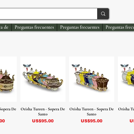
a de
Preguntas frecuentes
Preguntas frecuentes
Preguntas frec
 Sopera De
Orisha Tureen - Sopera De
Orisha Tureen - Sopera De
Orisha T
Santo
Santo
Precio
Precio
P
00
US$95.00
US$95.00
U