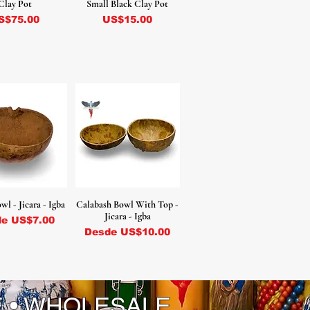
Clay Pot
Small Black Clay Pot
recio
Precio
S$75.00
US$15.00
l - Jicara - Igba
Calabash Bowl With Top -
Jicara - Igba
io de oferta
de
US$7.00
Precio de oferta
Desde
US$10.00
E • WHOLESALE