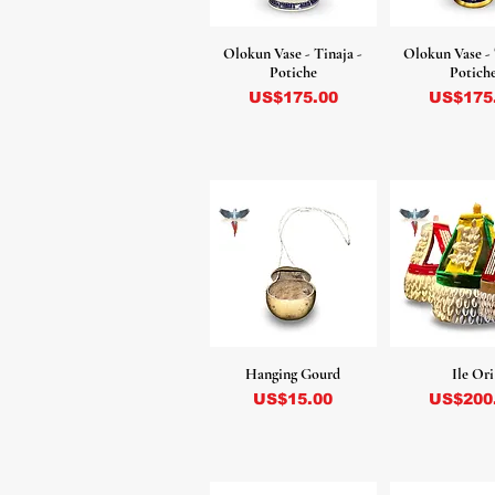
Olokun Vase - Tinaja -
Olokun Vase - 
Potiche
Potich
Precio
Precio
US$175.00
US$175
Hanging Gourd
Ile Ori
Precio
Precio
US$15.00
US$200