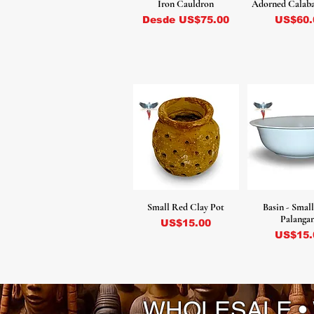
Iron Cauldron
Adorned Calaba
Precio de oferta
Precio
Desde
US$75.00
US$60.
Small Red Clay Pot
Basin - Small
Palanga
Precio
US$15.00
Precio
US$15.
WHOLESALE •