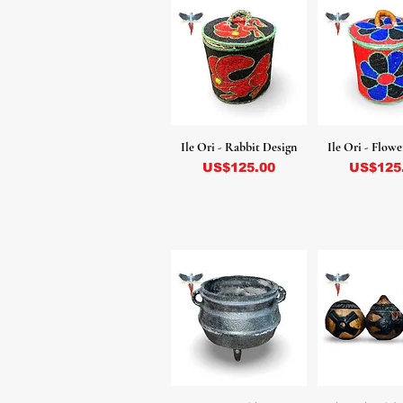
Ile Ori - Rabbit Design
Ile Ori - Flow
Precio
Precio
US$125.00
US$125