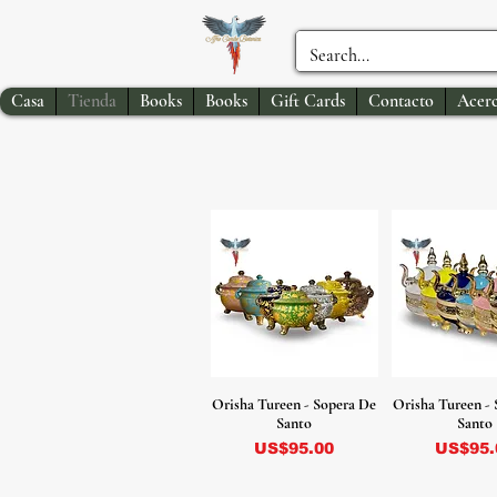
Casa
Tienda
Books
Books
Gift Cards
Contacto
Acerc
Orisha Tureen - Sopera De
Orisha Tureen -
Santo
Santo
Precio
Precio
US$95.00
US$95.