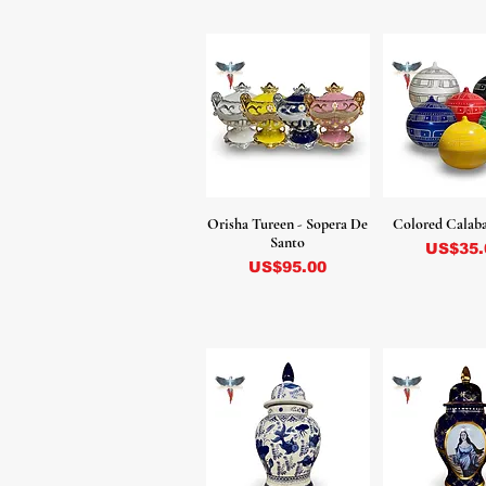
Orisha Tureen - Sopera De
Colored Calaba
Santo
Precio
US$35.
Precio
US$95.00