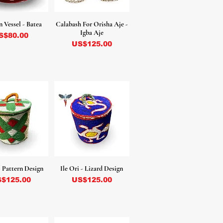
 Vessel - Batea
Calabash For Orisha Aje -
Igba Aje
recio
S$80.00
Precio
US$125.00
- Pattern Design
Ile Ori - Lizard Design
ecio
Precio
$125.00
US$125.00