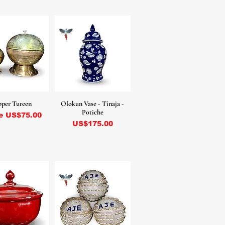
per Tureen
Olokun Vase - Tinaja -
Potiche
o de oferta
de
US$75.00
Precio
US$175.00