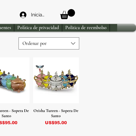
Iniciar sesión
uentes
Política de privacidad
Politica de reembolso
Ordenar por
ureen - Sopera De
Orisha Tureen - Sopera De
Santo
Santo
recio
Precio
S$95.00
US$95.00