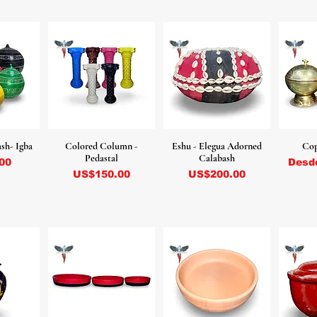
sh- Igba
Colored Column -
Eshu - Elegua Adorned
Cop
Pedastal
Calabash
Preci
00
Des
Precio
Precio
US$150.00
US$200.00