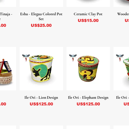
Tinaja -
Eshu - Elegua Colored Pot
Ceramic Clay Pot
Wooden
e
Set
Precio
P
US$15.00
U
Precio
.00
US$25.00
Ile Ori - Lion Design
Ile Ori - Elephant Design
Ile Ori 
Precio
Precio
Pr
.00
US$125.00
US$125.00
US