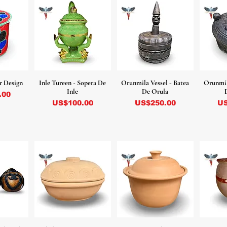
er Design
Inle Tureen - Sopera De
Orunmila Vessel - Batea
Orunmil
Inle
De Orula
.00
Precio
Precio
Pr
US$100.00
US$250.00
US