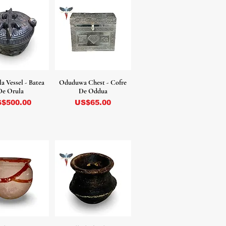
a Vessel - Batea
Oduduwa Chest - Cofre
De Orula
De Oddua
ecio
Precio
$500.00
US$65.00