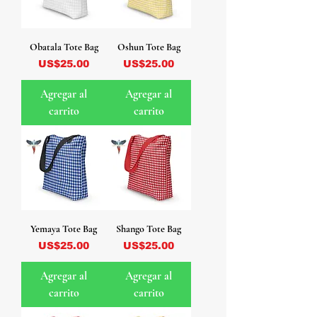
Obatala Tote Bag
Oshun Tote Bag
Precio
Precio
US$25.00
US$25.00
Agregar al
Agregar al
carrito
carrito
Yemaya Tote Bag
Shango Tote Bag
Precio
Precio
US$25.00
US$25.00
Agregar al
Agregar al
carrito
carrito