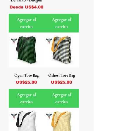
De Santo - Dilogun
Precio de oferta
Desde
US$4.00
Agregar al
Agregar al
carrito
carrito
Ogun Tote Bag
Oshosi Tote Bag
Precio
Precio
US$25.00
US$25.00
Agregar al
Agregar al
carrito
carrito