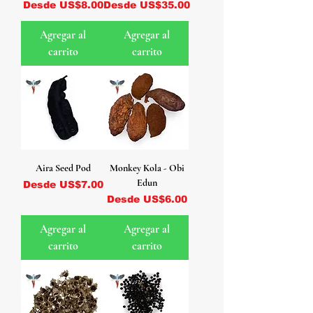
Precio de oferta
Precio de oferta
Desde
US$8.00
Desde
US$35.00
Agregar al
Agregar al
carrito
carrito
Aira Seed Pod
Monkey Kola - Obi
Edun
Precio de oferta
Desde
US$7.00
Precio de oferta
Desde
US$6.00
Agregar al
Agregar al
carrito
carrito