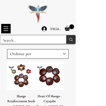
Iniciar sesión
Shango
Heart Of Shango -
Reinforcement Seeds
Cayajabo