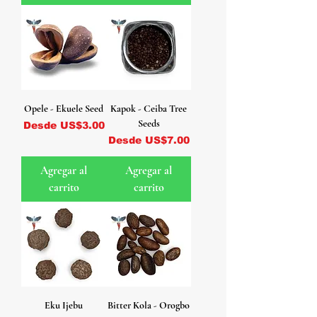
Opele - Ekuele Seed
Kapok - Ceiba Tree
Seeds
Precio de oferta
Desde
US$3.00
Precio de oferta
Desde
US$7.00
Agregar al
Agregar al
carrito
carrito
Eku Ijebu
Bitter Kola - Orogbo