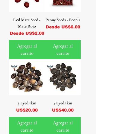
Red Mate Seed -
Peony Seeds - Peonia
Mate Rojo
Precio de oferta
Desde
US$6.00
Precio de oferta
Desde
US$2.00
Agregar al
Agregar al
carrito
carrito
3 Eyed Ikin
4 Eyed Ikin
Precio
Precio
US$20.00
US$40.00
Agregar al
Agregar al
carrito
carrito