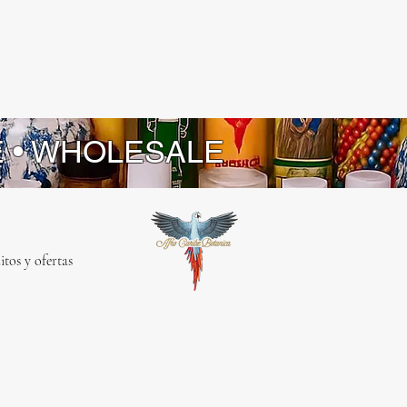
E • WHOLESALE
itos y ofertas