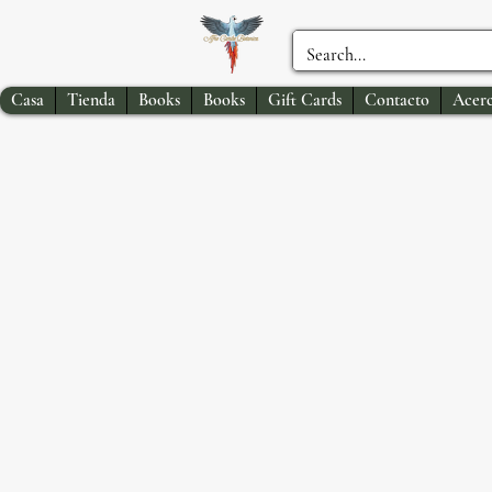
Casa
Tienda
Books
Books
Gift Cards
Contacto
Acerc