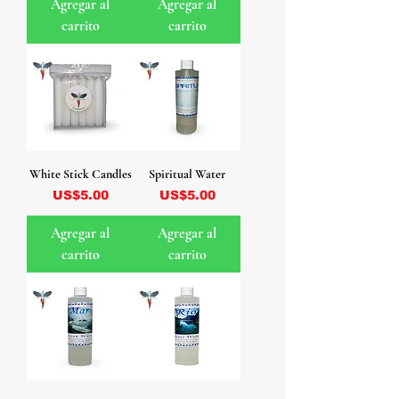
Agregar al
Agregar al
carrito
carrito
White Stick Candles
Spiritual Water
Precio
Precio
US$5.00
US$5.00
Agregar al
Agregar al
carrito
carrito