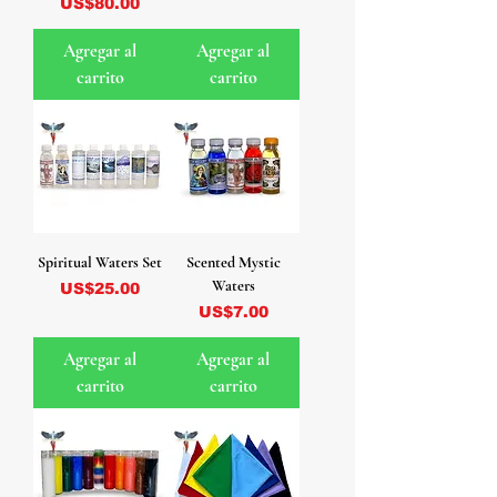
Precio
US$80.00
Agregar al
Agregar al
carrito
carrito
Spiritual Waters Set
Scented Mystic
Waters
Precio
US$25.00
Precio
US$7.00
Agregar al
Agregar al
carrito
carrito