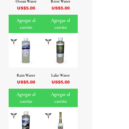
Ocean Water
River Water
Precio
Precio
US$5.00
US$5.00
Agregar al
Agregar al
carrito
carrito
Rain Water
Lake Water
Precio
Precio
US$5.00
US$5.00
Agregar al
Agregar al
carrito
carrito