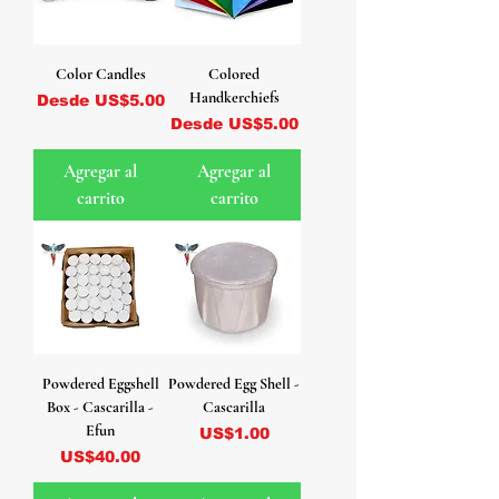
Color Candles
Colored
Handkerchiefs
Precio de oferta
Desde
US$5.00
Precio de oferta
Desde
US$5.00
Agregar al
Agregar al
carrito
carrito
Powdered Eggshell
Powdered Egg Shell -
Box - Cascarilla -
Cascarilla
Efun
Precio
US$1.00
Precio
US$40.00