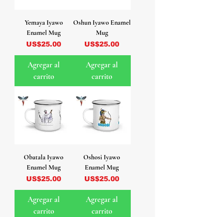
Yemaya Iyawo
Oshun Iyawo Enamel
Enamel Mug
Mug
Precio
Precio
US$25.00
US$25.00
Agregar al
Agregar al
carrito
carrito
Obatala Iyawo
Oshosi Iyawo
Enamel Mug
Enamel Mug
Precio
Precio
US$25.00
US$25.00
Agregar al
Agregar al
carrito
carrito