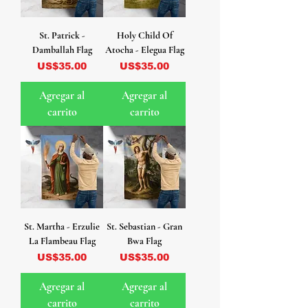
St. Patrick -
Holy Child Of
Damballah Flag
Atocha - Elegua Flag
Precio
Precio
US$35.00
US$35.00
Agregar al
Agregar al
carrito
carrito
St. Martha - Erzulie
St. Sebastian - Gran
La Flambeau Flag
Bwa Flag
Precio
Precio
US$35.00
US$35.00
Agregar al
Agregar al
carrito
carrito