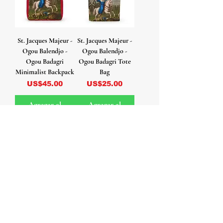
St. Jacques Majeur -
St. Jacques Majeur -
Ogou Balendjo -
Ogou Balendjo -
Ogou Badagri
Ogou Badagri Tote
Minimalist Backpack
Bag
Precio
Precio
US$45.00
US$25.00
Agregar al
Agregar al
carrito
carrito
St. Jacques Majeur -
St. Jacques Majeur -
Ogou Balendjo -
Ogou Balendjo -
Ogou Badagri Rocks
Ogou Badagri