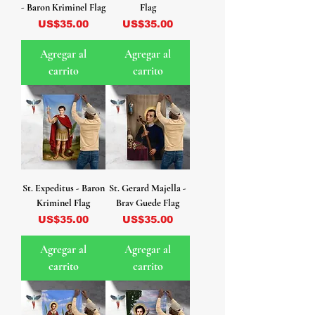
- Baron Kriminel Flag
Flag
Precio
Precio
US$35.00
US$35.00
Agregar al
Agregar al
carrito
carrito
St. Expeditus - Baron
St. Gerard Majella -
Kriminel Flag
Brav Guede Flag
Precio
Precio
US$35.00
US$35.00
Agregar al
Agregar al
carrito
carrito