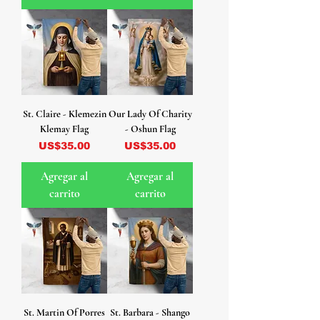
St. Claire - Klemezin
Our Lady Of Charity
Klemay Flag
- Oshun Flag
Precio
Precio
US$35.00
US$35.00
Agregar al
Agregar al
carrito
carrito
St. Martin Of Porres
St. Barbara - Shango