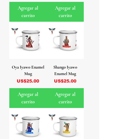
Agregar al
Agregar al
carrito
carrito
Oya Iyawo Enamel
Shango Iyawo
Mug
Enamel Mug
Precio
Precio
US$25.00
US$25.00
Agregar al
Agregar al
carrito
carrito