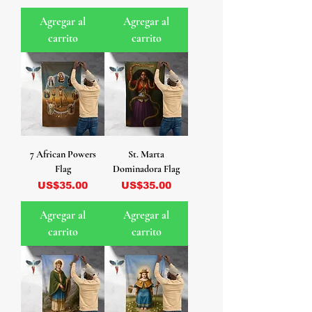
Agregar al
Agregar al
carrito
carrito
7 African Powers
St. Marta
Flag
Dominadora Flag
Precio
Precio
US$35.00
US$35.00
Agregar al
Agregar al
carrito
carrito