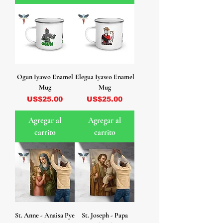
Ogun Iyawo Enamel
Elegua Iyawo Enamel
Mug
Mug
Precio
Precio
US$25.00
US$25.00
Agregar al
Agregar al
carrito
carrito
St. Anne - Anaisa Pye
St. Joseph - Papa