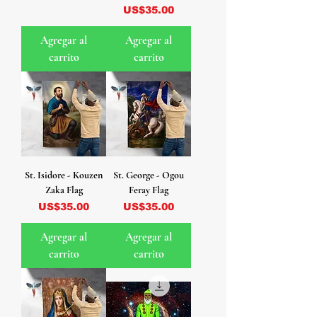
Precio
US$35.00
Agregar al
Agregar al
carrito
carrito
St. Isidore - Kouzen
St. George - Ogou
Zaka Flag
Feray Flag
Precio
Precio
US$35.00
US$35.00
Agregar al
Agregar al
carrito
carrito