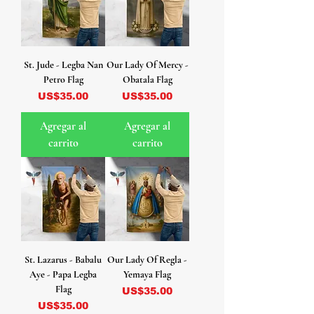
St. Jude - Legba Nan
Our Lady Of Mercy -
Petro Flag
Obatala Flag
Precio
Precio
US$35.00
US$35.00
Agregar al
Agregar al
carrito
carrito
St. Lazarus - Babalu
Our Lady Of Regla -
Aye - Papa Legba
Yemaya Flag
Flag
Precio
US$35.00
Precio
US$35.00