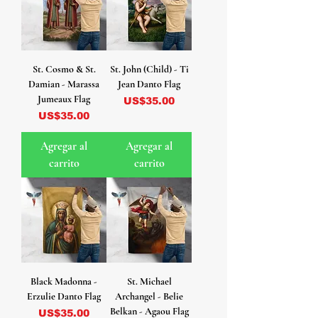
St. Cosmo & St.
St. John (Child) - Ti
Damian - Marassa
Jean Danto Flag
Jumeaux Flag
Precio
US$35.00
Precio
US$35.00
Agregar al
Agregar al
carrito
carrito
Black Madonna -
St. Michael
Erzulie Danto Flag
Archangel - Belie
Belkan - Agaou Flag
Precio
US$35.00