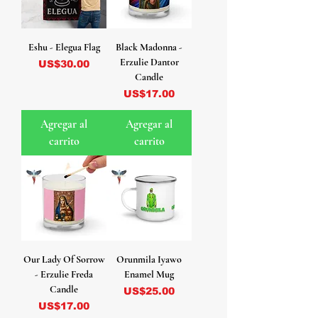
Eshu - Elegua Flag
Black Madonna -
Erzulie Dantor
Precio
US$30.00
Candle
Precio
US$17.00
Agregar al
Agregar al
carrito
carrito
Our Lady Of Sorrow
Orunmila Iyawo
- Erzulie Freda
Enamel Mug
Candle
Precio
US$25.00
Precio
US$17.00