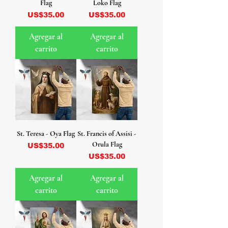
Flag
Loko Flag
Precio
Precio
US$35.00
US$35.00
Agregar al
Agregar al
carrito
carrito
St. Teresa - Oya Flag
St. Francis of Assisi -
Orula Flag
Precio
US$35.00
Precio
US$35.00
Agregar al
Agregar al
carrito
carrito