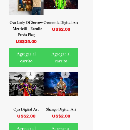
Our Lady Of Sorrow
Orunmila Digital Art
- Metricili - Erzulie
Precio
US$2.00
Freda Flag
Precio
US$35.00
Agregar al
Agregar al
carrito
carrito
Oya Digital Art
Shango Digital Art
Precio
Precio
US$2.00
US$2.00
Agregar al
Agregar al