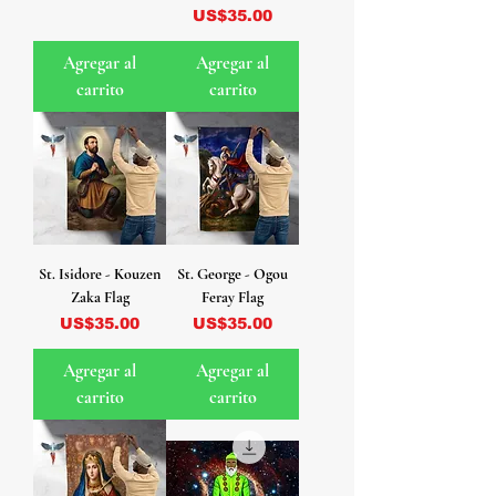
Precio
US$35.00
Agregar al
Agregar al
carrito
carrito
St. Isidore - Kouzen
St. George - Ogou
Zaka Flag
Feray Flag
Precio
Precio
US$35.00
US$35.00
Agregar al
Agregar al
carrito
carrito