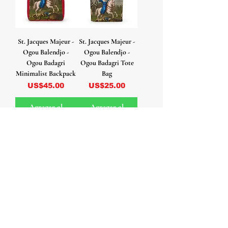
St. Jacques Majeur -
St. Jacques Majeur -
Ogou Balendjo -
Ogou Balendjo -
Ogou Badagri
Ogou Badagri Tote
Minimalist Backpack
Bag
Precio
Precio
US$45.00
US$25.00
Agregar al
Agregar al
carrito
carrito
St. Jacques Majeur -
St. Jacques Majeur -
Ogou Balendjo -
Ogou Balendjo -
Ogou Badagri Rocks
Ogou Badagri