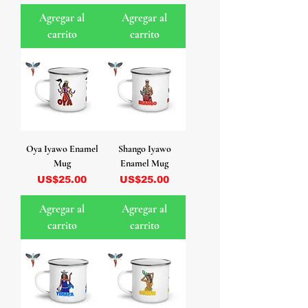
Agregar al
Agregar al
carrito
carrito
Oya Iyawo Enamel
Shango Iyawo
Mug
Enamel Mug
Precio
Precio
US$25.00
US$25.00
Agregar al
Agregar al
carrito
carrito