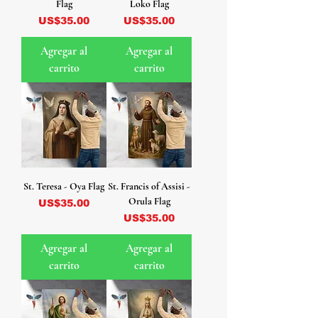
Flag
Loko Flag
Precio
Precio
US$35.00
US$35.00
Agregar al
Agregar al
carrito
carrito
St. Teresa - Oya Flag
St. Francis of Assisi -
Orula Flag
Precio
US$35.00
Precio
US$35.00
Agregar al
Agregar al
carrito
carrito