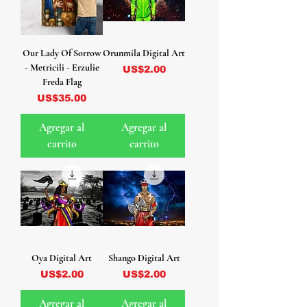
Our Lady Of Sorrow
Orunmila Digital Art
- Metricili - Erzulie
Precio
US$2.00
Freda Flag
Precio
US$35.00
Agregar al
Agregar al
carrito
carrito
Oya Digital Art
Shango Digital Art
Precio
Precio
US$2.00
US$2.00
Agregar al
Agregar al