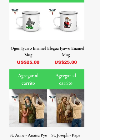
Ogun Iyawo Enamel
Elegua Iyawo Enamel
Mug
Mug
Precio
Precio
US$25.00
US$25.00
Agregar al
Agregar al
carrito
carrito
St. Anne - Anaisa Pye
St. Joseph - Papa