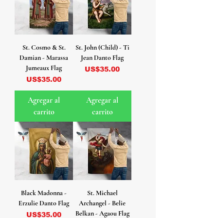
St. Cosmo & St.
St. John (Child) - Ti
Damian - Marassa
Jean Danto Flag
Jumeaux Flag
Precio
US$35.00
Precio
US$35.00
Agregar al
Agregar al
carrito
carrito
Black Madonna -
St. Michael
Erzulie Danto Flag
Archangel - Belie
Belkan - Agaou Flag
Precio
US$35.00