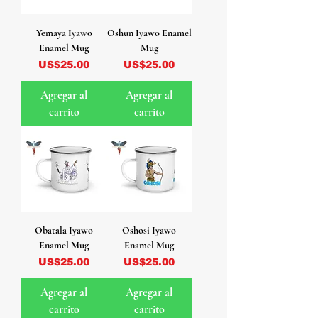
Yemaya Iyawo
Oshun Iyawo Enamel
Enamel Mug
Mug
Precio
Precio
US$25.00
US$25.00
Agregar al
Agregar al
carrito
carrito
Obatala Iyawo
Oshosi Iyawo
Enamel Mug
Enamel Mug
Precio
Precio
US$25.00
US$25.00
Agregar al
Agregar al
carrito
carrito