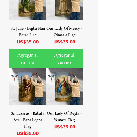
St. Jude - Legba Nan
Our Lady Of Mercy -
Petro Flag
Obatala Flag
Precio
Precio
US$35.00
US$35.00
Agregar al
Agregar al
carrito
carrito
St. Lazarus - Babalu
Our Lady Of Regla -
Aye - Papa Legba
Yemaya Flag
Flag
Precio
US$35.00
Precio
US$35.00