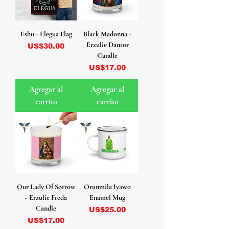
Eshu - Elegua Flag
Black Madonna -
Erzulie Dantor
Precio
US$30.00
Candle
Precio
US$17.00
Agregar al
Agregar al
carrito
carrito
Our Lady Of Sorrow
Orunmila Iyawo
- Erzulie Freda
Enamel Mug
Candle
Precio
US$25.00
Precio
US$17.00