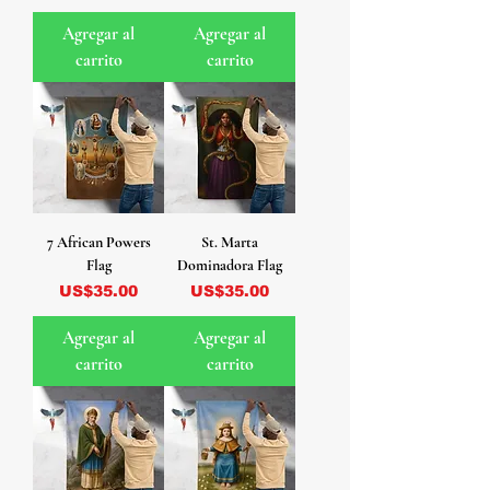
Agregar al
Agregar al
carrito
carrito
7 African Powers
St. Marta
Flag
Dominadora Flag
Precio
Precio
US$35.00
US$35.00
Agregar al
Agregar al
carrito
carrito