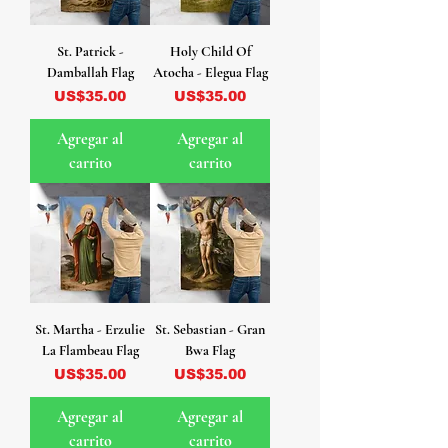
St. Patrick -
Holy Child Of
Damballah Flag
Atocha - Elegua Flag
Precio
Precio
US$35.00
US$35.00
Agregar al
Agregar al
carrito
carrito
St. Martha - Erzulie
St. Sebastian - Gran
La Flambeau Flag
Bwa Flag
Precio
Precio
US$35.00
US$35.00
Agregar al
Agregar al
carrito
carrito