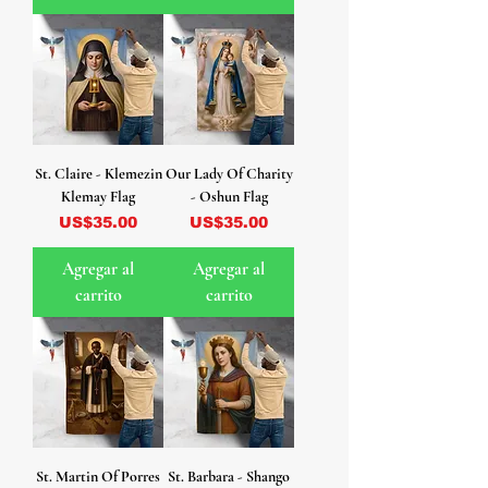
St. Claire - Klemezin
Our Lady Of Charity
Klemay Flag
- Oshun Flag
Precio
Precio
US$35.00
US$35.00
Agregar al
Agregar al
carrito
carrito
St. Martin Of Porres
St. Barbara - Shango