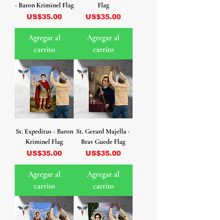
- Baron Kriminel Flag
Flag
Precio
Precio
US$35.00
US$35.00
Agregar al
Agregar al
carrito
carrito
St. Expeditus - Baron
St. Gerard Majella -
Kriminel Flag
Brav Guede Flag
Precio
Precio
US$35.00
US$35.00
Agregar al
Agregar al
carrito
carrito