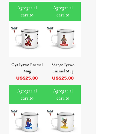
Agregar al
Agregar al
carrito
carrito
Oya Iyawo Enamel
Shango Iyawo
Mug
Enamel Mug
Precio
Precio
US$25.00
US$25.00
Agregar al
Agregar al
carrito
carrito