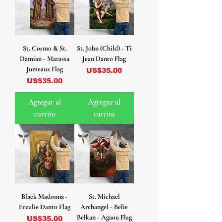
St. Cosmo & St.
St. John (Child) - Ti
Damian - Marassa
Jean Danto Flag
Jumeaux Flag
Precio
US$35.00
Precio
US$35.00
Agregar al
Agregar al
carrito
carrito
Black Madonna -
St. Michael
Erzulie Danto Flag
Archangel - Belie
Belkan - Agaou Flag
Precio
US$35.00