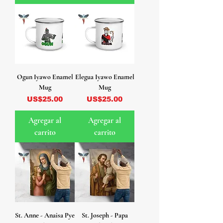
Ogun Iyawo Enamel
Elegua Iyawo Enamel
Mug
Mug
Precio
Precio
US$25.00
US$25.00
Agregar al
Agregar al
carrito
carrito
St. Anne - Anaisa Pye
St. Joseph - Papa