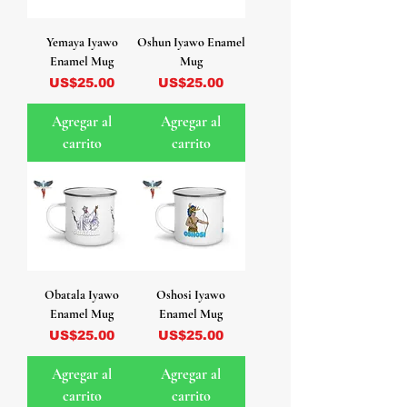
Yemaya Iyawo
Oshun Iyawo Enamel
Enamel Mug
Mug
Precio
Precio
US$25.00
US$25.00
Agregar al
Agregar al
carrito
carrito
Obatala Iyawo
Oshosi Iyawo
Enamel Mug
Enamel Mug
Precio
Precio
US$25.00
US$25.00
Agregar al
Agregar al
carrito
carrito