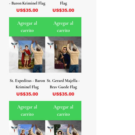
- Baron Kriminel Flag
Flag
Precio
Precio
US$35.00
US$35.00
Agregar al
Agregar al
carrito
carrito
St. Expeditus - Baron
St. Gerard Majella -
Kriminel Flag
Brav Guede Flag
Precio
Precio
US$35.00
US$35.00
Agregar al
Agregar al
carrito
carrito