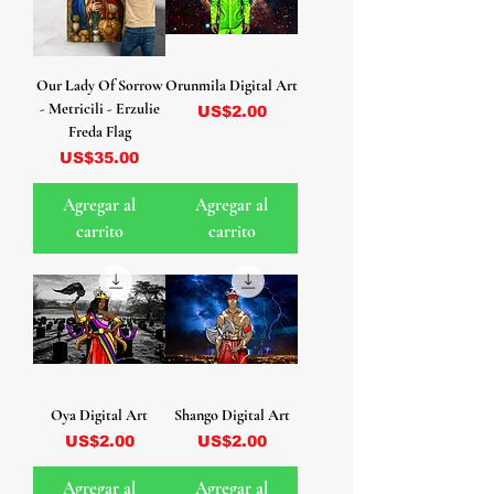
Our Lady Of Sorrow
Orunmila Digital Art
- Metricili - Erzulie
Precio
US$2.00
Freda Flag
Precio
US$35.00
Agregar al
Agregar al
carrito
carrito
Oya Digital Art
Shango Digital Art
Precio
Precio
US$2.00
US$2.00
Agregar al
Agregar al