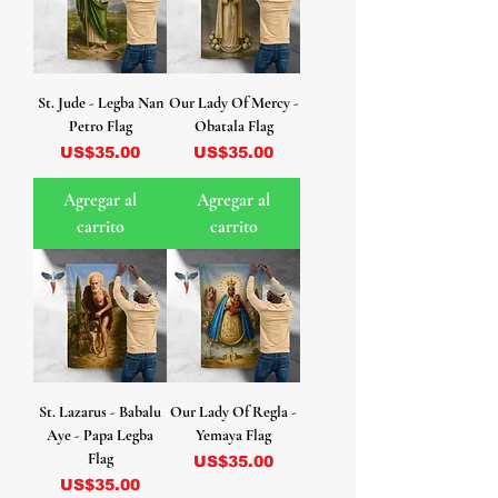
St. Jude - Legba Nan
Our Lady Of Mercy -
Petro Flag
Obatala Flag
Precio
Precio
US$35.00
US$35.00
Agregar al
Agregar al
carrito
carrito
St. Lazarus - Babalu
Our Lady Of Regla -
Aye - Papa Legba
Yemaya Flag
Flag
Precio
US$35.00
Precio
US$35.00