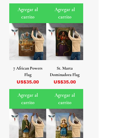
Agregar al
Agregar al
carrito
carrito
7 African Powers
St. Marta
Flag
Dominadora Flag
Precio
Precio
US$35.00
US$35.00
Agregar al
Agregar al
carrito
carrito