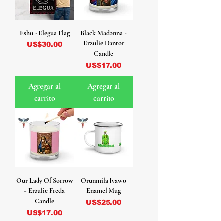
Eshu - Elegua Flag
Black Madonna -
Erzulie Dantor
Precio
US$30.00
Candle
Precio
US$17.00
Agregar al
Agregar al
carrito
carrito
Our Lady Of Sorrow
Orunmila Iyawo
- Erzulie Freda
Enamel Mug
Candle
Precio
US$25.00
Precio
US$17.00