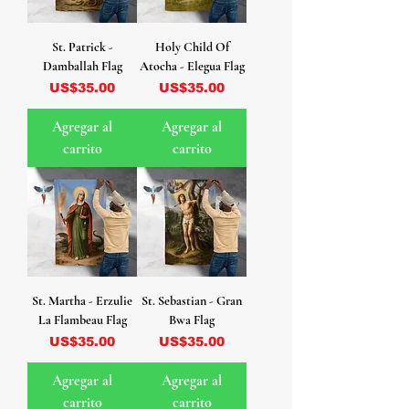
St. Patrick -
Holy Child Of
Damballah Flag
Atocha - Elegua Flag
Precio
Precio
US$35.00
US$35.00
Agregar al
Agregar al
carrito
carrito
St. Martha - Erzulie
St. Sebastian - Gran
La Flambeau Flag
Bwa Flag
Precio
Precio
US$35.00
US$35.00
Agregar al
Agregar al
carrito
carrito