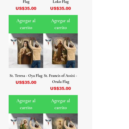
Flag
Loko Flag
Precio
Precio
US$35.00
US$35.00
Agregar al
Agregar al
carrito
carrito
St. Teresa - Oya Flag
St. Francis of Assisi -
Orula Flag
Precio
US$35.00
Precio
US$35.00
Agregar al
Agregar al
carrito
carrito