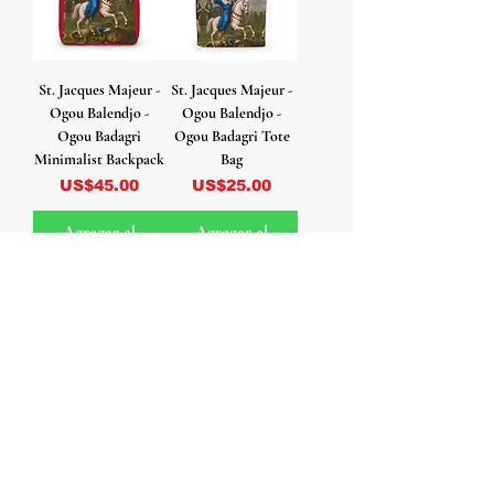
St. Jacques Majeur -
St. Jacques Majeur -
Ogou Balendjo -
Ogou Balendjo -
Ogou Badagri
Ogou Badagri Tote
Minimalist Backpack
Bag
Precio
Precio
US$45.00
US$25.00
Agregar al
Agregar al
carrito
carrito
St. Jacques Majeur -
St. Jacques Majeur -
Ogou Balendjo -
Ogou Balendjo -
Ogou Badagri Rocks
Ogou Badagri