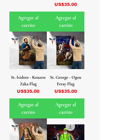
Precio
US$35.00
Agregar al
Agregar al
carrito
carrito
St. Isidore - Kouzen
St. George - Ogou
Zaka Flag
Feray Flag
Precio
Precio
US$35.00
US$35.00
Agregar al
Agregar al
carrito
carrito