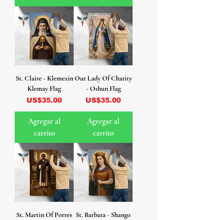
St. Claire - Klemezin
Our Lady Of Charity
Klemay Flag
- Oshun Flag
Precio
Precio
US$35.00
US$35.00
Agregar al
Agregar al
carrito
carrito
St. Martin Of Porres
St. Barbara - Shango