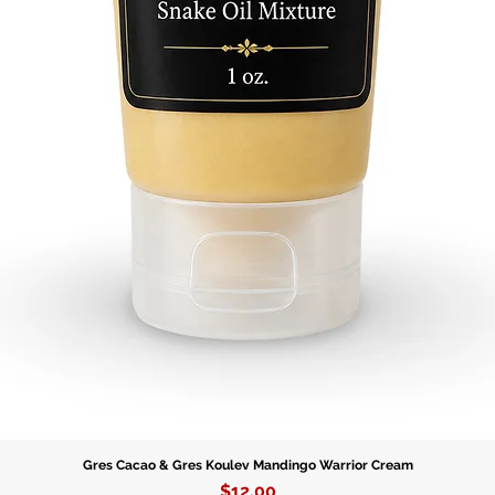
Gres Cacao & Gres Koulev Mandingo Warrior Cream
Price
$12.00