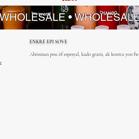
 WHOLESALE • WHOLESAL
ENKRE EPI SOVE
Abònman pou òf espesyal, kado gratis, ak kontra yon fwa
e