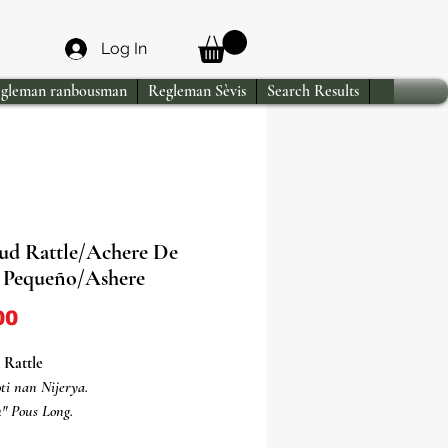
Log In
gleman ranbousman
Regleman Sèvis
Search Results
ud Rattle/Achere De
 Pequeño/Ashere
Price
00
 Rattle
ti nan Nijerya.
4" Pous Long.