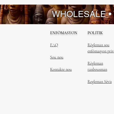
WHOLESALE •
ENFÒMASYON
POLITIK
FAQ
Règleman sou
enfòmasyon priv
Sou nou
Règleman
Kontakte nou
ranbousman
Regleman Sèvis