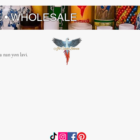
E • WHOLESALE
 nan yon lavi.