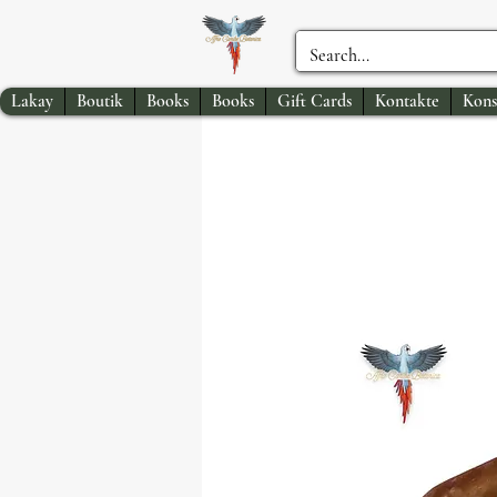
Lakay
Boutik
Books
Books
Gift Cards
Kontakte
Kons