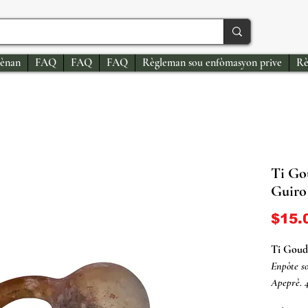
ènan
FAQ
FAQ
FAQ
Règleman sou enfòmasyon prive
Rè
Ti Go
Guiro
$15.
Ti Goud
Enpòte so
Apeprè. 