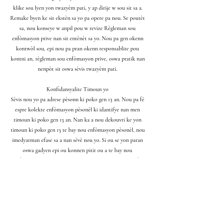
klike sou lyen yon twazyèm pati, y ap dirije w sou sit sa a.
Remake byen ke sit ekstèn sa yo pa opere pa nou. Se poutèt
sa, nou konseye w anpil pou w revize Règleman sou
enfòmasyon prive nan sit entènèt sa yo. Nou pa gen okenn
kontwòl sou, epi nou pa pran okenn responsablite pou
kontni an, règleman sou enfòmasyon prive, oswa pratik nan
nenpòt sit oswa sèvis twazyèm pati.
Konfidansyalite Timoun yo
Sèvis nou yo pa adrese pèsonn ki poko gen 13 an. Nou pa fè
espre kolekte enfòmasyon pèsonèl ki idantifye nan men
timoun ki poko gen 13 an. Nan ka a nou dekouvri ke yon
timoun ki poko gen 13 te bay nou enfòmasyon pèsonèl, nou
imedyatman efase sa a nan sèvè nou yo. Si ou se yon paran
oswa gadyen epi ou konnen pitit ou a te bay nou
enfòmasyon pèsonèl, tanpri kontakte nou pou nou ka fè
aksyon ki nesesè yo.
Chanjman nan Règleman sou enfòmasyon prive sa a
Nou ka mete ajou Règleman sou enfòmasyon prive nou an
de tan zan tan. Kidonk, nou konseye w revize paj sa a