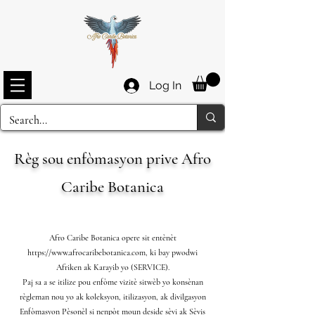
Log In
Règ sou enfòmasyon prive Afro
Caribe Botanica
Afro Caribe Botanica opere sit entènèt
https://www.afrocaribebotanica.com
, ki bay pwodwi
Afriken ak Karayib yo (SERVICE).
Paj sa a se itilize pou enfòme vizitè sitwèb yo konsènan
règleman nou yo ak koleksyon, itilizasyon, ak divilgasyon
Enfòmasyon Pèsonèl si nenpòt moun deside sèvi ak Sèvis