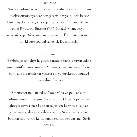
Log Done
Nou vle enfòme w ke chak fwa ou vizite Sèvis nou an, nou
kolekte enfòmasyon ke navigatè w la voye ba nou ki rele
Done Log. Done Log sa a kapab genyen enfòmasyon tankou
adrès Pwotokòl Entènèt ("IP") òdinatè w lan, vèsyon
navigatè a, paj Sèvis nou an ke w vizite, lè ak dat vizit ou a,
tan ki pase sou paj sa yo, ak lòt estatistik.
Bonbon
Bonbon yo se fichye ki gen ti kantite done ki souvan itilize
yon idantifyan inik anonim. Yo voye sa yo nan navigatè ou a
soti nan sit entènèt ou vizite a epi yo estoke sou kondwi
difisil òdinatè w lan.
Sit entènèt nou an itilize "cookies" sa yo pou kolekte
enfòmasyon ak amelyore Sèvis nou an. Ou gen opsyon swa
aksepte oswa refize bonbon sa yo, epi konnen ki lè y ap
voye yon bonbon sou òdinatè w lan. Si w chwazi refize
bonbon nou yo, ou ka pa kapab sèvi ak kèk pati nan Sèvis
nou an.