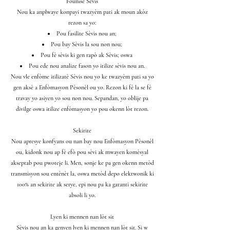
Founisè Sèvis
Nou ka anplwaye konpayi twazyèm pati ak moun akòz
rezon sa yo:
Pou fasilite Sèvis nou an;
Pou bay Sèvis la sou non nou;
Pou fè sèvis ki gen rapò ak Sèvis; oswa
Pou ede nou analize fason yo itilize sèvis nou an.
Nou vle enfòme itilizatè Sèvis nou yo ke twazyèm pati sa yo
gen aksè a Enfòmasyon Pèsonèl ou yo. Rezon ki fè la se fè
travay yo asiyen yo sou non nou. Sepandan, yo oblije pa
divilge oswa itilize enfòmasyon yo pou okenn lòt rezon.
Sekirite
Nou apresye konfyans ou nan bay nou Enfòmasyon Pèsonèl
ou, kidonk nou ap fè efò pou sèvi ak mwayen komèsyal
akseptab pou pwoteje li. Men, sonje ke pa gen okenn metòd
transmisyon sou entènèt la, oswa metòd depo elektwonik ki
100% an sekirite ak serye, epi nou pa ka garanti sekirite
absoli li yo.
Lyen ki mennen nan lòt sit
Sèvis nou an ka genyen lyen ki mennen nan lòt sit. Si w