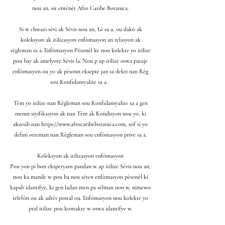
nou an, sit entènèt Afro Caribe Botanica.
Si w chwazi sèvi ak Sèvis nou an, Lè sa a, ou dakò ak
koleksyon ak itilizasyon enfòmasyon an relasyon ak
règleman sa a. Enfòmasyon Pèsonèl ke nou kolekte yo itilize
pou bay ak amelyore Sèvis la. Nou p ap itilize oswa pataje
enfòmasyon ou yo ak pèsonn eksepte jan sa dekri nan Règ
sou Konfidansyalite sa a.
Tèm yo itilize nan Règleman sou Konfidansyalite sa a gen
menm siyifikasyon ak nan Tèm ak Kondisyon nou yo, ki
aksesib nan
https://www.afrocaribebotanica.com
, sof si yo
defini otreman nan Règleman sou enfòmasyon prive sa a.
Koleksyon ak itilizasyon enfòmasyon
Pou yon pi bon eksperyans pandan w ap itilize Sèvis nou an,
nou ka mande w pou ba nou sèten enfòmasyon pèsonèl ki
kapab idantifye, ki gen ladan men pa sèlman non w, nimewo
telefòn ou ak adrès postal ou. Enfòmasyon nou kolekte yo
pral itilize pou kontakte w oswa idantifye w.