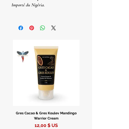
Importé du Nigéria.
Pura Manteca De Corojo
Importée du Nigéria.
Gres Cacao & Gres Koulev Mandingo
Bóveda Complete Starte
Warrior Cream
Prix
12,00 $ US