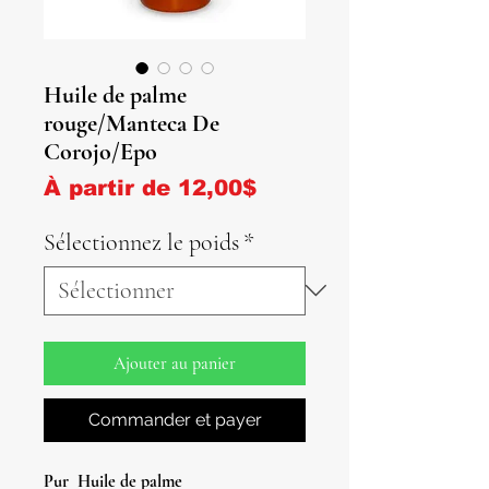
Huile de palme
rouge/Manteca De
Corojo/Epo
Prix promotionnel
À partir de
12,00$
Sélectionnez le poids
*
Ajouter au panier
Commander et payer
Pur
Huile de palme