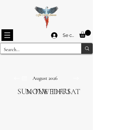
Se connecter
August 2026
SUN
MON
TUE
WED
THU
FRI
SAT