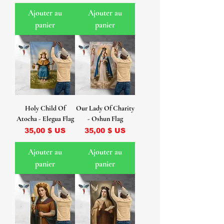
Ajouter au
Ajouter au
panier
panier
Holy Child Of
Our Lady Of Charity
Atocha - Elegua Flag
- Oshun Flag
Prix
Prix
35,00 $ US
35,00 $ US
Ajouter au
Ajouter au
panier
panier