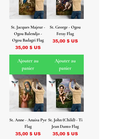
St. Jacques Majeur -
St. George - Ogou
Ogou Balendjo -
Feray Flag
Ogou Badagri Flag
Prix
35,00 $ US
Prix
35,00 $ US
Ajouter au
Ajouter au
panier
panier
St. Anne - Anaisa Pye
St. John (Child) - Ti
Flag
Jean Danto Flag
Prix
Prix
35,00 $ US
35,00 $ US