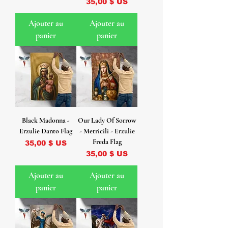
Prix
35,00 $ US
Ajouter au
Ajouter au
panier
panier
Black Madonna -
Our Lady Of Sorrow
Erzulie Danto Flag
- Metricili - Erzulie
Freda Flag
Prix
35,00 $ US
Prix
35,00 $ US
Ajouter au
Ajouter au
panier
panier