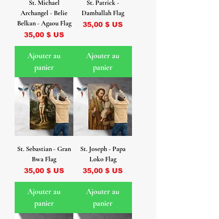
St. Michael
St. Patrick -
Archangel - Belie
Damballah Flag
Belkan - Agaou Flag
Prix
35,00 $ US
Prix
35,00 $ US
Ajouter au
Ajouter au
panier
panier
St. Sebastian - Gran
St. Joseph - Papa
Bwa Flag
Loko Flag
Prix
Prix
35,00 $ US
35,00 $ US
Ajouter au
Ajouter au
panier
panier