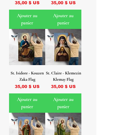
Prix
Prix
35,00 $ US
35,00 $ US
Ajouter au
Ajouter au
panier
panier
St. Isidore - Kouzen
St. Claire - Klemezin
Zaka Flag
Klemay Flag
Prix
Prix
35,00 $ US
35,00 $ US
Ajouter au
Ajouter au
panier
panier