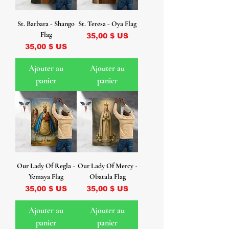
St. Barbara - Shango
St. Teresa - Oya Flag
Flag
Prix
35,00 $ US
Prix
35,00 $ US
Ajouter au
Ajouter au
panier
panier
Our Lady Of Regla -
Our Lady Of Mercy -
Yemaya Flag
Obatala Flag
Prix
Prix
35,00 $ US
35,00 $ US
Ajouter au
Ajouter au
panier
panier