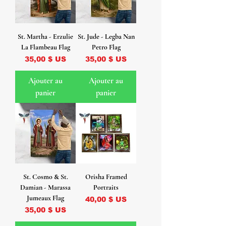
St. Martha - Erzulie
St. Jude - Legba Nan
La Flambeau Flag
Petro Flag
Prix
Prix
35,00 $ US
35,00 $ US
Ajouter au
Ajouter au
panier
panier
St. Cosmo & St.
Orisha Framed
Damian - Marassa
Portraits
Jumeaux Flag
Prix
40,00 $ US
Prix
35,00 $ US