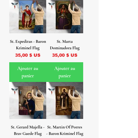
St. Expeditus - Baron
St. Marta
Kriminel Flag
Dominadora Flag
Prix
Prix
35,00 $ US
35,00 $ US
Ajouter au
Ajouter au
panier
panier
St. Gerard Majella -
St. Martin Of Porres
Brav Guede Flag
- Baron Kriminel Flag