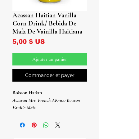
Acassan Haitian Vanilla
Corn Drink/ Bebida De
Maíz De Vainilla Haitiana
Prix
5,00 $ US
Ajouter au panier
Commander et payer
Boisson Hatian
Acassan Mrs. French AK-100 Boisson
Vanille Maïs.
Une délicieuse boisson haïtienne et un
favori international. Riche en vitamines,
sain et épanouissant.
Canettes de 9,8 onces.