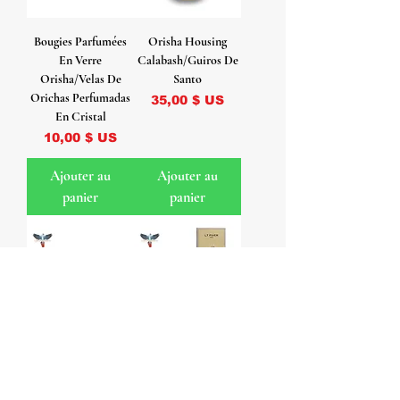
Bougies Parfumées
Orisha Housing
En Verre
Calabash/Guiros De
Orisha/Velas De
Santo
Orichas Perfumadas
Prix
35,00 $ US
En Cristal
Prix
10,00 $ US
Ajouter au
Ajouter au
panier
panier
Statues en bois
Héliotrope Blanc
sculpté Orisha (taille
Cologne/Colonia
moyenne et bois plus
Héliotrope Blanc