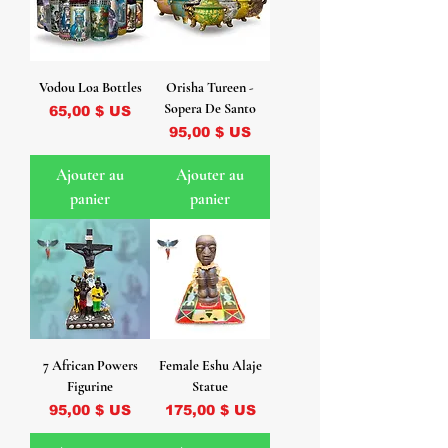
Vodou Loa Bottles
Orisha Tureen -
Sopera De Santo
Prix
65,00 $ US
Prix
95,00 $ US
Ajouter au
Ajouter au
panier
panier
7 African Powers
Female Eshu Alaje
Figurine
Statue
Prix
Prix
95,00 $ US
175,00 $ US