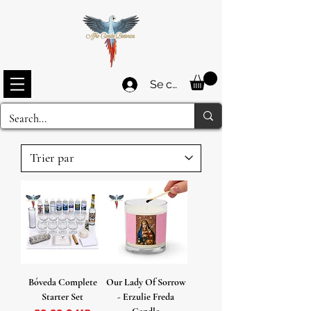
Se connecter
Bóveda Complete
Our Lady Of Sorrow
Starter Set
- Erzulie Freda