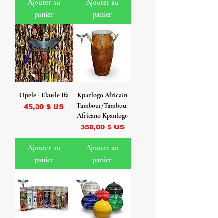
Ajouter au
Ajouter au
panier
panier
Opele - Ekuele Ifa
Kpanlogo Africain
Tambour/Tambour
Prix
45,00 $ US
Africano Kpanlogo
Prix
350,00 $ US
Ajouter au
Ajouter au
panier
panier