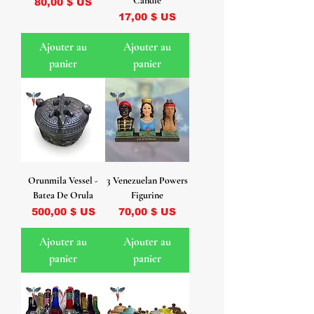
Candle
Prix
80,00 $ US
Prix
17,00 $ US
Ajouter au
Ajouter au
panier
panier
Orunmila Vessel -
3 Venezuelan Powers
Batea De Orula
Figurine
Prix
Prix
500,00 $ US
70,00 $ US
Ajouter au
Ajouter au
panier
panier