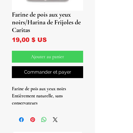
Farine de pois aux yeux
noirs/Harina de Frijoles de
Caritas
Prix
19,00 $ US
Ajouter au panier
Commander et payer
Farine de pois aux yeux noirs
Entièrement naturelle, sans
conservateurs
Sac de 2 livres.
Les yeux noirs ont été décollés avant
d'être faits de farine. Pas de peaux.
Spécialement traité pour Moin Moin.