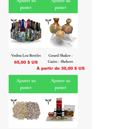
Ajouter au
Ajouter au
panier
panier
Vodou Loa Bottles
Gourd Shaker -
Guiro - Shekere
Prix
65,00 $ US
Prix promotionnel
À partir de
30,00 $ US
Ajouter au
Ajouter au
panier
panier