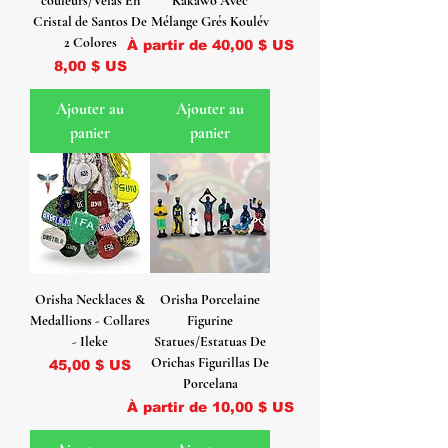
couleurs/Velas En
Kakawo Avec
Cristal de Santos De
Mélange Grés Koulév
2 Colores
Prix promotionnel
À partir de
40,00 $ US
Prix
8,00 $ US
Ajouter au
Ajouter au
panier
panier
Orisha Necklaces &
Orisha Porcelaine
Medallions - Collares
Figurine
- Ileke
Statues/Estatuas De
Orichas Figurillas De
Prix
45,00 $ US
Porcelana
Prix promotionnel
À partir de
10,00 $ US