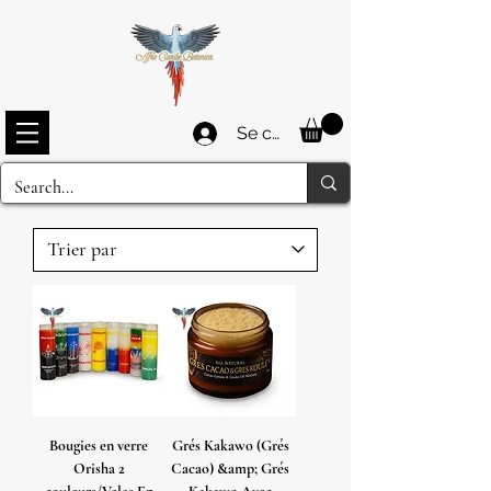
Se connecter
Bougies en verre
Grés Kakawo (Grés
Orisha 2
Cacao) &amp; Grés