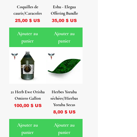
Coquilles de
Eshu - Elegua
cauris/Caracoles
Offering Bundle
Prix
Prix
25,00 $ US
35,00 $ US
Ajouter au
Ajouter au
panier
panier
21 Herb Ewe Orisha
Herbes Yoruba
Omiero Gallon
séchées/Hierbas
Yoruba Secas
Prix
100,00 $ US
Prix
8,00 $ US
Ajouter au
Ajouter au
panier
panier