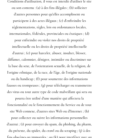
Conditions d'utilisation, il vous est interdit d'utiliser le site
ou son contenu : (a) à des fins illégales ; (b) solliciter
d'autres personnes pour qu'elles accomplissent ou
participent à des actes illégaux ; (c) d'enfreindre les
réglementations, règles, lois ou ordonnances locales,
internationales, fédérales, provinciales ou étatiques ; (d)
pour enfreindre ou violer nos droits de propriété
intellectuelle ou les droits de propriété intellectuelle
d'autrui ; (e) pour harceler, abuser, insulter, blesser,
diffamer, calomnier, dénigrer, intimider ou discriminer sur
la base du sexe, de l'orientation sexuelle, de la religion, de
l'origine ethnique, de la race, de l'âge, de l'origine nationale
ou du handicap ; (f) pour soumettre des informations
fausses ou trompeuses ; (g) pour télécharger ou transmettre
des virus ou tout autre type de code malveillant qui sera ou
pourra être utilisé d'une manière qui affectera la
fonctionnalité ou le fonctionnement du Service ou de tout
site Web connexe, d'autres sites Web ou d'Internet ; (h)
pour collecter ou suivre les informations personnelles
d'autrui ; (i) pour envoyer du spam, du phishing, du pharm,
du prétexte, du spider, du crawl ou du scraping ; (j) à des
fins obscènes ou immorales ; ou (k) pour interférer avec ou