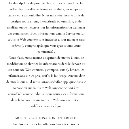
les descriptions de produits, les prix, les promotions, les
offres, les frais d'expédition des produits, les temps de
transit et la disponibilité. Nous nous réservons le droit de
corriger toute erreur, inexactitude ou omission, et de
modifier ou de mettre à jour les informations ou d'annuler
des commandes si des informations dans le Service ou sur
tout site Web connexe sont inexactes à tout moment sans
préavis (y compris après que vous ayez soumis votre
commande) .
Nous n'assumons aucune obligation de mettre à jour, de
modifier ou de clarifier les informations dans le Service ou
sur tout site Web connexe, y compris, sans s'y limiter, les
informations sur les prix, sauf si la loi l'exige. Aucune date
de mise à jour ou d'actualisation spécifiée appliquée dans le
Service ou sur tout site Web connexe ne doit être
considérée comme indiquant que toutes les informations
dans le Service ou sur tout site Web connexe ont été
modifiées ou mises à jour.
ARTICLE 12 - UTILISATIONS INTERDITES
En plus des autres interdictions énoncées dans les