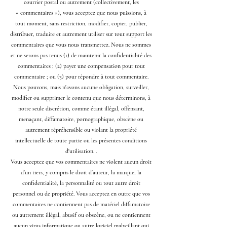
courrier postal ou autrement (collectivement, les
« commentaires »), vous acceptez que nous puissions, à
tout moment, sans restriction, modifier, copier, publier,
distribuer, traduire et autrement utiliser sur tout support les
commentaires que vous nous transmettez. Nous ne sommes
et ne serons pas tenus (1) de maintenir la confidentialité des
commentaires ; (2) payer une compensation pour tout
commentaire ; ou (3) pour répondre à tout commentaire.
Nous pouvons, mais n'avons aucune obligation, surveiller,
modifier ou supprimer le contenu que nous déterminons, à
notre seule discrétion, comme étant illégal, offensant,
menaçant, diffamatoire, pornographique, obscène ou
autrement répréhensible ou violant la propriété
intellectuelle de toute partie ou les présentes conditions
d'utilisation. .
Vous acceptez que vos commentaires ne violent aucun droit
d'un tiers, y compris le droit d'auteur, la marque, la
confidentialité, la personnalité ou tout autre droit
personnel ou de propriété. Vous acceptez en outre que vos
commentaires ne contiennent pas de matériel diffamatoire
ou autrement illégal, abusif ou obscène, ou ne contiennent
aucun virus informatique ou autre logiciel malveillant qui