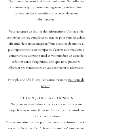
Nous nous réservons le droit de limiter ou d'interdire les
commandes qui, à notre seul jugement, semblent être
passées par des concessionnaires, revendeurs ou
distributeurs.
Vous acceptez de fournir des informations d'achat et de
compte actuelles, complètes et exactes pour tous les achats
effectués dans notre magasin. Vous acceptez de mettre à
jour rapidement votre compte et d'autres informations, y
compris votre adresse e-mail et vos numéros de carte de
crédit et dates d'expiration, afin que nous puissions
effectuer vos transactions et vous contacter si nécessaire.
Pour plus de détails, veuillez consulter notre
politique de
retour
.
SECTION 7 - OUTILS OPTIONNELS
Nous pouvons vous donner accès à des outils tiers sur
lesquels nous ne surveillons ni n'avons aucun contrôle ni
aucune contribution.
Vous reconnaissez et acceptez que nous fournissons l'accès à
ces outils "tels quels" et "tels que disponibles" sans aucune