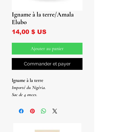
Igname à la terre/Amala
Elubo
Prix
14,00 $ US
Ajouter au panier
Commander et payer
Igname à la terre
Importé du Nigéria.
Sac de 4 onces.
ame Molido
Importé du Nigéria.
Bolsas De 4 oz.