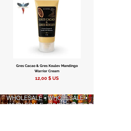
Gres Cacao & Gres Koulev Mandingo
Bóveda Complete Starte
Warrior Cream
Prix
12,00 $ US
WHOLESALE • WHOLESALE •
WHOLESALE • WHOLESALE
INFORMATION
STRATÉGIES