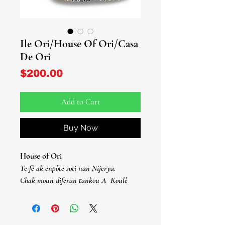
Ile Ori/House Of Ori/Casa
De Ori
Price
$200.00
Add to Cart
Buy Now
House of Ori
Te fè ak enpòte soti nan Nijerya.
Chak moun diferan tankou A
Koulè
rezilta ak style atik sa a ap toujou inik
pou achtè a.