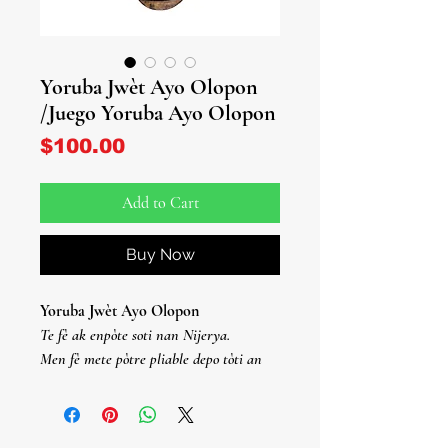
Yoruba Jwèt Ayo Olopon
/Juego Yoruba Ayo Olopon
Price
$100.00
Add to Cart
Buy Now
Yoruba Jwèt Ayo Olopon
Te fè ak enpòte soti nan Nijerya.
Men fè mete pòtre pliable depo tòti an
bwa.
48 Omo Ayo/Gwacalote Seeds/Quita
Maldicion enkli.