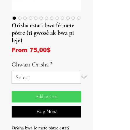
Orisha estati bwa fè mete
pòtre (ti gwosè ak bwa pi
lejè)
Sale Price
From
75,00$
Chwazi Orisha
*
Add to Cart
Buy Now
Orisha bwa fè mete pòtre estati