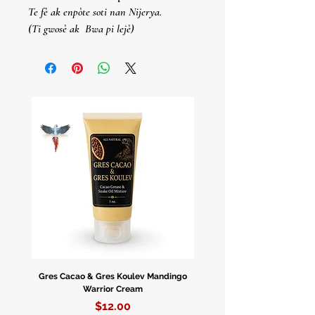
Te fè ak enpòte soti nan Nijerya.
(Ti gwosè ak
Bwa pi lejè)
Statuas De Orisha Talladas A
Mano
En Madera
Fabricadas E Importadas De Nigeria.
(Tamaño Pequeño Y
Madera Menos
Pesada)
Gres Cacao & Gres Koulev Mandingo
Bóveda Complete Starte
Warrior Cream
Price
$12.00