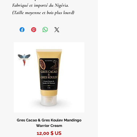
Fabriqué et importé du Nigéria.
(Taille moyenne et bois plus lourd)
Environ. 14" pouces de hauteur.
Statues De Orisha Talladas A
Mano
En Madera
Importadas De Nigeria.
(Tamaño Mediano et Madera Más
Pesada)
Env. 14" Pulgadas De Altura
Gres Cacao & Gres Koulev Mandingo
Bóveda Complete Starte
Warrior Cream
Prix
12,00 $ US