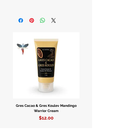
Gorritos Fila Estilo Yoruba
Hecho E Importado De Nigeria.
Gres Cacao & Gres Koulev Mandingo
Bóveda Complete Starte
Warrior Cream
Price
$12.00