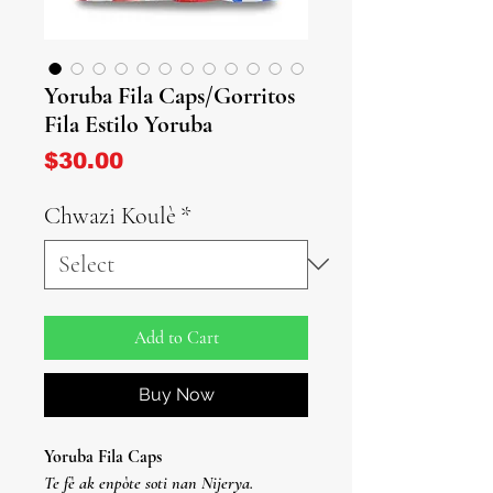
Yoruba Fila Caps/Gorritos
Fila Estilo Yoruba
Price
$30.00
Chwazi Koulè
*
Add to Cart
Buy Now
Yoruba Fila Caps
Te fè ak enpòte soti nan Nijerya.