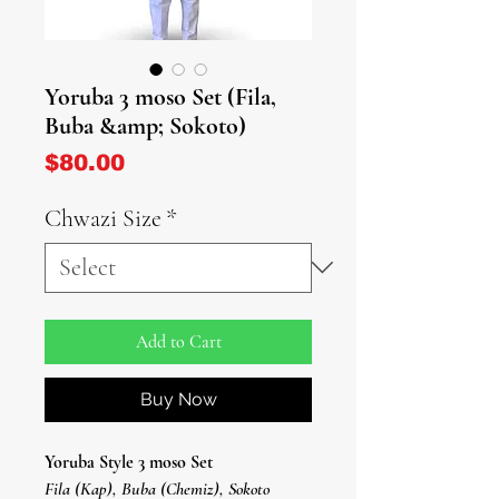
Yoruba 3 moso Set (Fila,
Buba &amp; Sokoto)
Price
$80.00
Chwazi Size
*
Add to Cart
Buy Now
Yoruba Style 3 moso Set
Fila (Kap), Buba (Chemiz), Sokoto