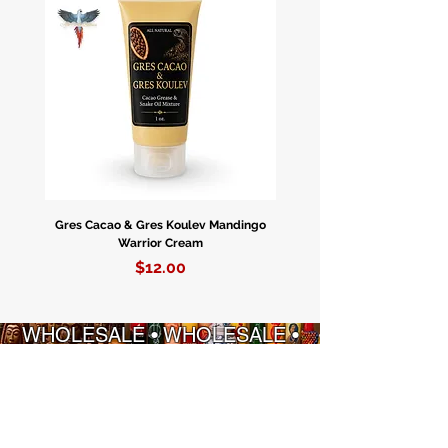
Gres Cacao & Gres Koulev Mandingo
Bóveda Complete Starte
Warrior Cream
Price
$12.00
WHOLESALE • WHOLESALE •
WHOLESALE • WHOLESALE
ENFÒMASYON
POLITIK