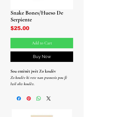
Snake Bones/Hueso De
Serpiente
Price
$25.00
Add to Cart
Buy Now
Sou entènèt jwèt Zo koulèv
Zo koulèv ki rete nan pwosesis pou fè
lwil oliv koulèv.
Huesos De Serpiente
Huesos De Serpiente Que Quedaron Del
Proceso De Fabricación De Aceite De
Serpiente.