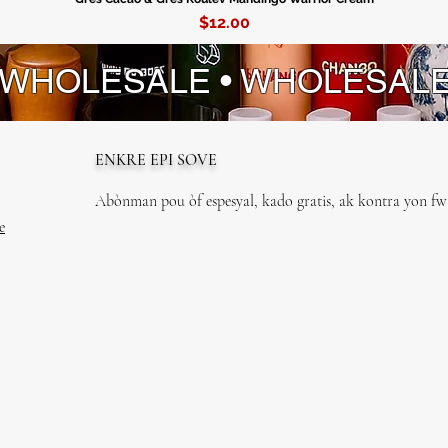
Price
$12.00
 WHOLESALE • WHOLESAL
ENKRE EPI SOVE
Abònman pou òf espesyal, kado gratis, ak kontra yon fwa
e