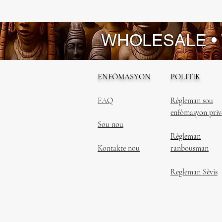
WHOLESALE •
ENFÒMASYON
POLITIK
FAQ
Règleman sou
enfòmasyon priv
Sou nou
Règleman
Kontakte nou
ranbousman
Regleman Sèvis