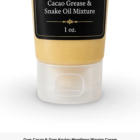
Gres Cacao & Gres Koulev Mandingo Warrior Cream