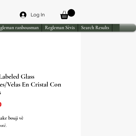
Log In
gleman ranbousman
Regleman Sèvis
Search Results
Labeled Glass
es/Velas En Cristal Con
s
Price
0
ake bouji vè
otè.