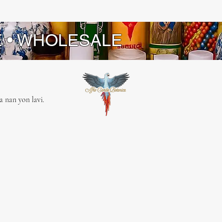
E • WHOLESALE
 nan yon lavi.