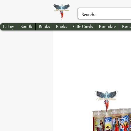
Lakay
Boutik
Books
Books
Gift Cards
Kontakte
Kons