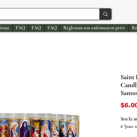
ènan
FAQ
FAQ
FAQ
Règleman sou enfòmasyon prive
Rè
Saint 
Candl
Santo
$6.0
Sen ki m
8 "pous w