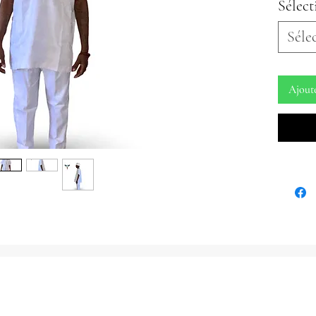
Sélect
Casquett
Séle
Taille un
Environ 
Veuillez 
Ajout
diamètre 
avez beso
Buba (C
Tour de p
Petit - 36
Moyen - 3
Grand - 4
XL - 42" 
Veuillez 
chemises
peut semb
acheteur
taille pl