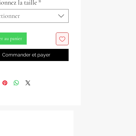
ionnez la taille
*
e Fila
ctionner
ique.
22 pouces de diamètre.
nous contacter par e-mail avec un
er au panier
de tête approximatif en pouces si vous
in d'un
Taille spécifique.
Commander et payer
hemise)
oitrine en pouces
" - 38"
8" - 40"
0" - 42"
- 44"
prendre en considération que ces
 sont un
Matériau non extensible et
ler plus petit que d'habitude. Les
s peuvent envisager d'acheter une
us grande que leur taille normale.