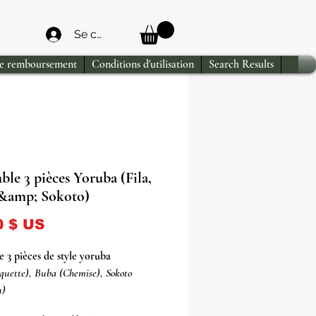
Se connecter
de remboursement
Conditions d'utilisation
Search Results
le 3 pièces Yoruba (Fila,
&amp; Sokoto)
Prix
0 $ US
 3 pièces de style yoruba
squette), Buba (Chemise), Sokoto
n)
 au Nigéria.