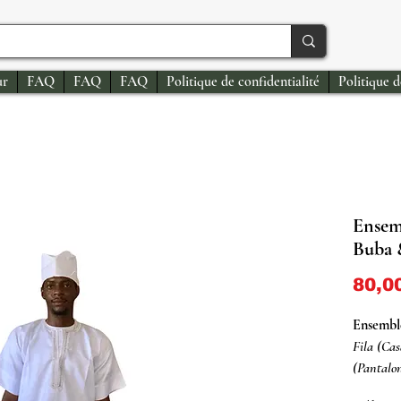
ur
FAQ
FAQ
FAQ
Politique de confidentialité
Politique 
Ensemb
Buba 
80,0
Ensemble
Fila (Ca
(Pantalo
Fabriqué