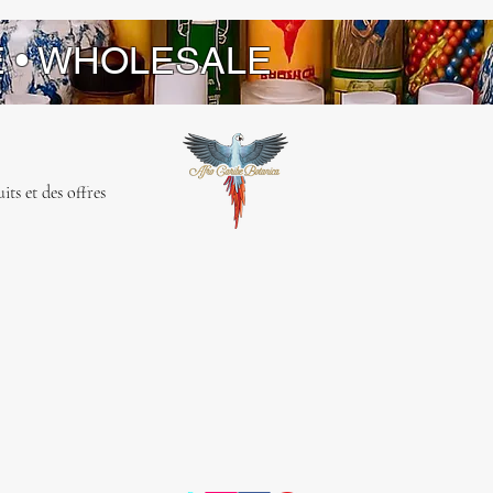
E • WHOLESALE
ts et des offres