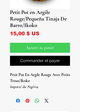
Petit Pot en Argile
Rouge/Pequeña Tinaja De
Barro/Ikoko
Prix
15,00 $ US
Ajouter au panier
Commander et payer
Petit Pot En Argile Rouge Avec Petits
Trous/Ikoko
Importé du Nigéria.
Pequeña Tinaja De Barro Con
Huecos Pequeños/Ikoko/
Importé du Nigéria.