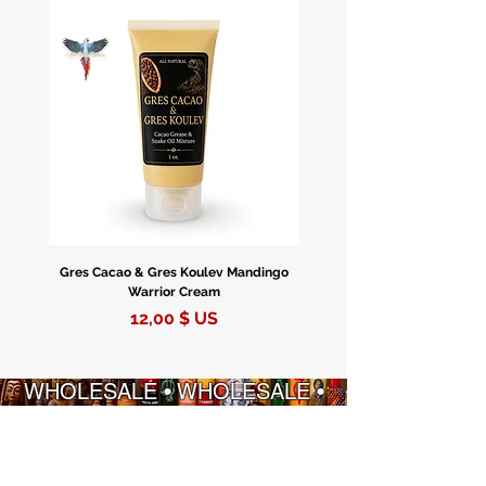
Gres Cacao & Gres Koulev Mandingo
Bóveda Complete Starte
Warrior Cream
Prix
12,00 $ US
WHOLESALE • WHOLESALE •
WHOLESALE • WHOLESALE
INFORMATION
STRATÉGIES