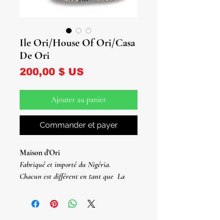
Ile Ori/House Of Ori/Casa
De Ori
Prix
200,00 $ US
Ajouter au panier
Commander et payer
Maison d'Ori
Fabriqué et importé du Nigéria.
Chacun est différent en tant que
La
couleur et le style du résultat de cet
article seront toujours uniques à
l'acheteur.