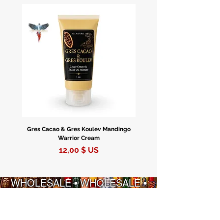
Oceano Atlantico.
Gres Cacao & Gres Koulev Mandingo
Bóveda Complete Starte
Warrior Cream
Prix
12,00 $ US
WHOLESALE • WHOLESALE •
WHOLESALE • WHOLESALE