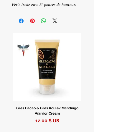
Petit Iroke env. 8" pouces de hauteur.
Grande
Iroke env. 12" pouces de
hauteur.
Iroke De Orula
Importée du Nigéria.
Iroke Pequeño Env. 8" Pulgadas De
Altura.
Iroke Grande Env. 12" Pulgadas De
Altura.
Gres Cacao & Gres Koulev Mandingo
Bóveda Complete Starte
Warrior Cream
Prix
12,00 $ US