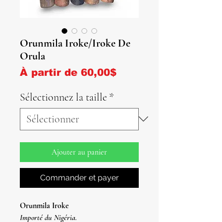
Orunmila Iroke/Iroke De
Orula
Prix promotionnel
À partir de
60,00$
Sélectionnez la taille
*
Ajouter au panier
Commander et payer
Orunmila Iroke
Importé du Nigéria.