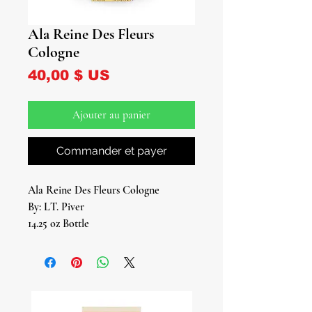
Ala Reine Des Fleurs
Cologne
Prix
40,00 $ US
Ajouter au panier
Commander et payer
Ala Reine Des Fleurs Cologne
By: LT. Piver
14.25 oz Bottle
Step into a world of botanical luxury
with Ala Reine Des Fleurs Cologne.
Immerse yourself in the divine
harmony of blooming flowers,