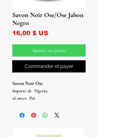
Savon Noir Ose/Ose Jabon
Negro
Prix
16,00 $ US
Ajouter au panier
Commander et payer
Savon Noir Ose
Importé de
Nigeria.
16 onces
Pot.
Ose Jabon Noir
Importé du Nigéria.
Pomo De
16 onces.