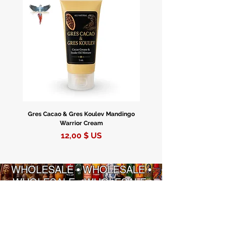
Gres Cacao & Gres Koulev Mandingo
Bóveda Complete Starte
Warrior Cream
Prix
12,00 $ US
WHOLESALE • WHOLESALE •
WHOLESALE • WHOLESALE
INFORMATION
STRATÉGIES