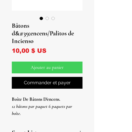
Bâtons
d&#39;encens/Palitos de
Incienso
Prix
10,00 $ US
Ajouter au panier
Commander et payer
Boîte De Bâtons D'encens.
12 bâtons par paquet 6 paquets par
boîte.
Les parfums sont trop nombreux pour
être listés dans l'option de sélection.