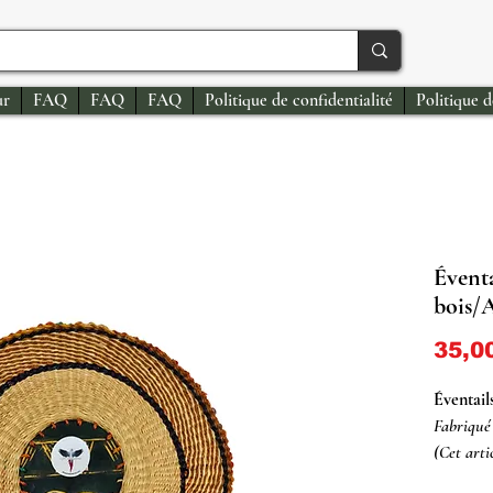
ur
FAQ
FAQ
FAQ
Politique de confidentialité
Politique 
Éventa
bois/
35,0
Éventail
Fabriqué 
(Cet arti
varier)