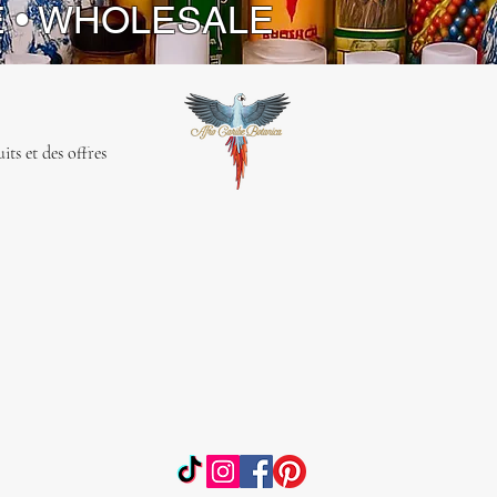
E • WHOLESALE
ts et des offres