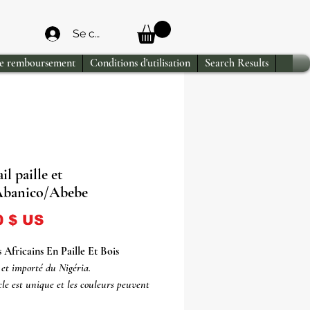
Se connecter
de remboursement
Conditions d'utilisation
Search Results
il paille et
Abanico/Abebe
Prix
0 $ US
s Africains En Paille Et Bois
et importé du Nigéria.
cle est unique et les couleurs peuvent