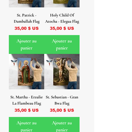
St. Patrick -
Holy Child Of
Damballah Flag
Atocha - Elegua Flag
Prix
Prix
35,00 $ US
35,00 $ US
Ajouter au
Ajouter au
panier
panier
St. Martha - Erzulie
St. Sebastian - Gran
La Flambeau Flag
Bwa Flag
Prix
Prix
35,00 $ US
35,00 $ US
Ajouter au
Ajouter au
panier
panier