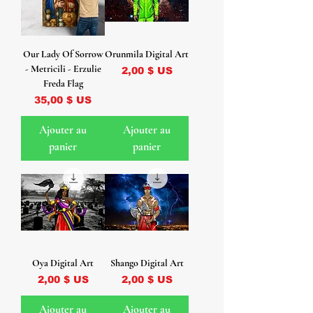
Our Lady Of Sorrow
Orunmila Digital Art
- Metricili - Erzulie
Prix
2,00 $ US
Freda Flag
Prix
35,00 $ US
Ajouter au
Ajouter au
panier
panier
Oya Digital Art
Shango Digital Art
Prix
Prix
2,00 $ US
2,00 $ US
Ajouter au
Ajouter au