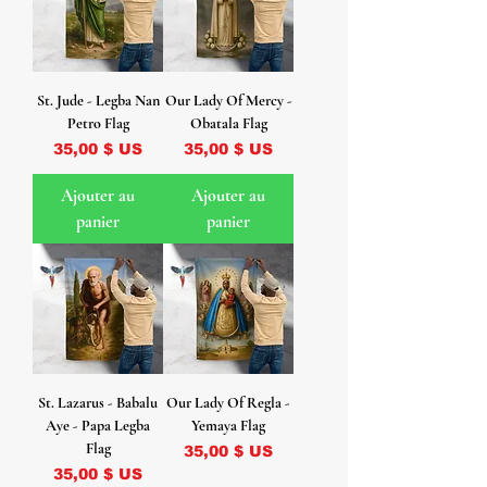
St. Jude - Legba Nan
Our Lady Of Mercy -
Petro Flag
Obatala Flag
Prix
Prix
35,00 $ US
35,00 $ US
Ajouter au
Ajouter au
panier
panier
St. Lazarus - Babalu
Our Lady Of Regla -
Aye - Papa Legba
Yemaya Flag
Flag
Prix
35,00 $ US
Prix
35,00 $ US