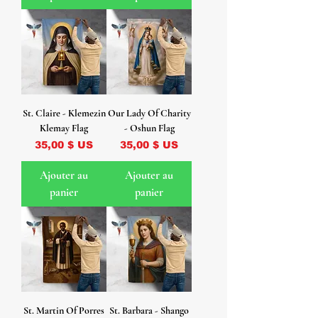
St. Claire - Klemezin
Our Lady Of Charity
Klemay Flag
- Oshun Flag
Prix
Prix
35,00 $ US
35,00 $ US
Ajouter au
Ajouter au
panier
panier
St. Martin Of Porres
St. Barbara - Shango