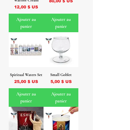
Warrior Cream
Prix
80,00 $ US
Prix
12,00 $ US
Ajouter au
Ajouter au
panier
panier
Spiritual Waters Set
Small Goblet
Prix
Prix
25,00 $ US
5,00 $ US
Ajouter au
Ajouter au
panier
panier