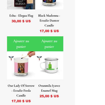
Eshu - Elegua Flag
Black Madonna -
Erzulie Dantor
Prix
30,00 $ US
Candle
Prix
17,00 $ US
Ajouter au
Ajouter au
panier
panier
Our Lady Of Sorrow
Orunmila Iyawo
- Erzulie Freda
Enamel Mug
Candle
Prix
25,00 $ US
Prix
17,00 $ US