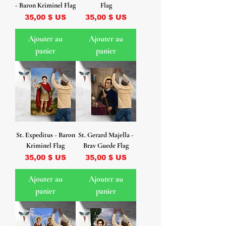
- Baron Kriminel Flag
Flag
Prix
Prix
35,00 $ US
35,00 $ US
Ajouter au
Ajouter au
panier
panier
St. Expeditus - Baron
St. Gerard Majella -
Kriminel Flag
Brav Guede Flag
Prix
Prix
35,00 $ US
35,00 $ US
Ajouter au
Ajouter au
panier
panier