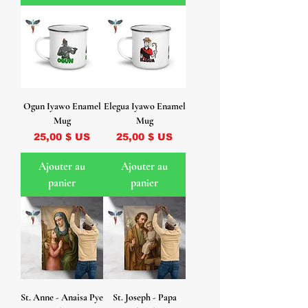
Ogun Iyawo Enamel
Elegua Iyawo Enamel
Mug
Mug
Prix
Prix
25,00 $ US
25,00 $ US
Ajouter au
Ajouter au
panier
panier
St. Anne - Anaisa Pye
St. Joseph - Papa