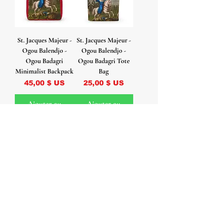
St. Jacques Majeur -
St. Jacques Majeur -
Ogou Balendjo -
Ogou Balendjo -
Ogou Badagri
Ogou Badagri Tote
Minimalist Backpack
Bag
Prix
Prix
45,00 $ US
25,00 $ US
Ajouter au
Ajouter au
panier
panier
St. Jacques Majeur -
St. Jacques Majeur -
Ogou Balendjo -
Ogou Balendjo -
Ogou Badagri Rocks
Ogou Badagri