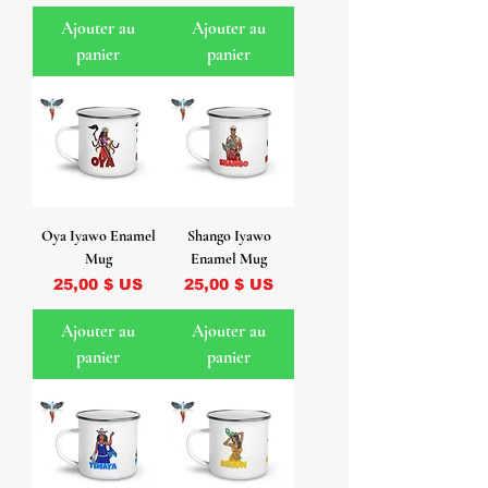
Ajouter au
Ajouter au
panier
panier
Oya Iyawo Enamel
Shango Iyawo
Mug
Enamel Mug
Prix
Prix
25,00 $ US
25,00 $ US
Ajouter au
Ajouter au
panier
panier