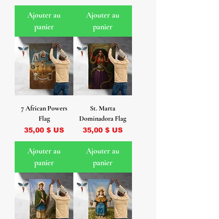
Ajouter au
Ajouter au
panier
panier
7 African Powers
St. Marta
Flag
Dominadora Flag
Prix
Prix
35,00 $ US
35,00 $ US
Ajouter au
Ajouter au
panier
panier