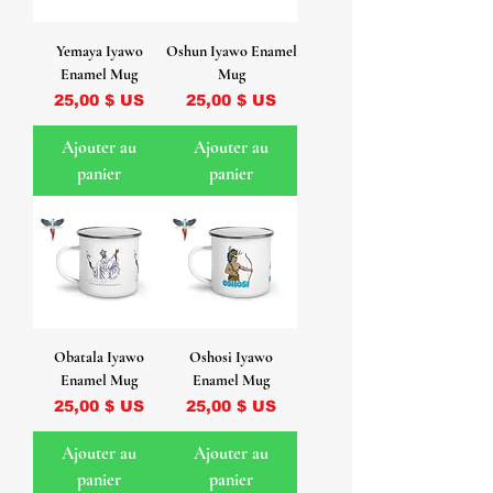
Yemaya Iyawo
Oshun Iyawo Enamel
Enamel Mug
Mug
Prix
Prix
25,00 $ US
25,00 $ US
Ajouter au
Ajouter au
panier
panier
Obatala Iyawo
Oshosi Iyawo
Enamel Mug
Enamel Mug
Prix
Prix
25,00 $ US
25,00 $ US
Ajouter au
Ajouter au
panier
panier