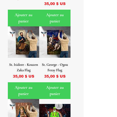
Prix
35,00 $ US
Ajouter au
Ajouter au
panier
panier
St. Isidore - Kouzen
St. George - Ogou
Zaka Flag
Feray Flag
Prix
Prix
35,00 $ US
35,00 $ US
Ajouter au
Ajouter au
panier
panier