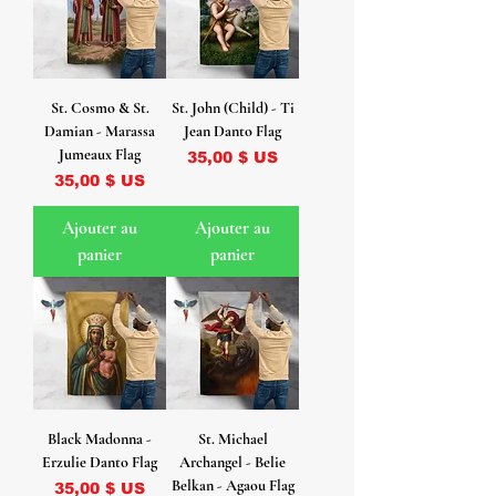
St. Cosmo & St.
St. John (Child) - Ti
Damian - Marassa
Jean Danto Flag
Jumeaux Flag
Prix
35,00 $ US
Prix
35,00 $ US
Ajouter au
Ajouter au
panier
panier
Black Madonna -
St. Michael
Erzulie Danto Flag
Archangel - Belie
Belkan - Agaou Flag
Prix
35,00 $ US