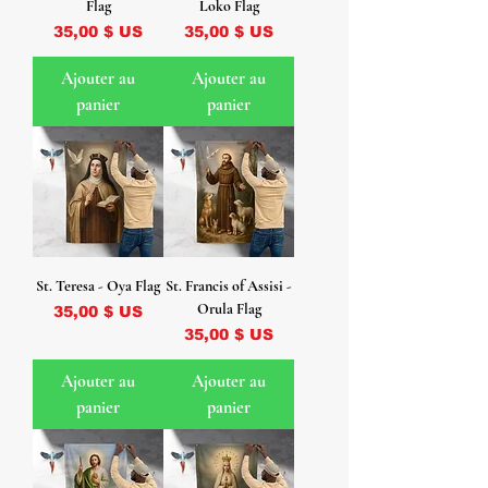
Flag
Loko Flag
Prix
Prix
35,00 $ US
35,00 $ US
Ajouter au
Ajouter au
panier
panier
St. Teresa - Oya Flag
St. Francis of Assisi -
Orula Flag
Prix
35,00 $ US
Prix
35,00 $ US
Ajouter au
Ajouter au
panier
panier