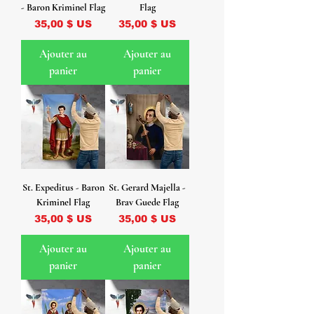
- Baron Kriminel Flag
Flag
Prix
Prix
35,00 $ US
35,00 $ US
Ajouter au
Ajouter au
panier
panier
St. Expeditus - Baron
St. Gerard Majella -
Kriminel Flag
Brav Guede Flag
Prix
Prix
35,00 $ US
35,00 $ US
Ajouter au
Ajouter au
panier
panier