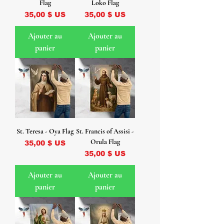
Flag
Loko Flag
Prix
Prix
35,00 $ US
35,00 $ US
Ajouter au
Ajouter au
panier
panier
St. Teresa - Oya Flag
St. Francis of Assisi -
Orula Flag
Prix
35,00 $ US
Prix
35,00 $ US
Ajouter au
Ajouter au
panier
panier