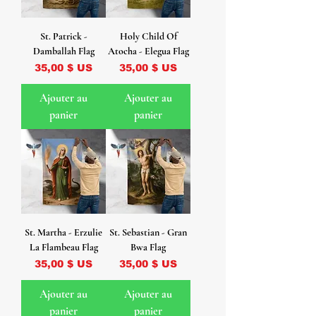
St. Patrick -
Holy Child Of
Damballah Flag
Atocha - Elegua Flag
Prix
Prix
35,00 $ US
35,00 $ US
Ajouter au
Ajouter au
panier
panier
St. Martha - Erzulie
St. Sebastian - Gran
La Flambeau Flag
Bwa Flag
Prix
Prix
35,00 $ US
35,00 $ US
Ajouter au
Ajouter au
panier
panier