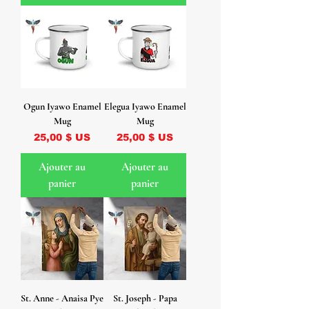
Ogun Iyawo Enamel
Elegua Iyawo Enamel
Mug
Mug
Prix
Prix
25,00 $ US
25,00 $ US
Ajouter au
Ajouter au
panier
panier
St. Anne - Anaisa Pye
St. Joseph - Papa