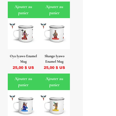
Ajouter au
Ajouter au
panier
panier
Oya Iyawo Enamel
Shango Iyawo
Mug
Enamel Mug
Prix
Prix
25,00 $ US
25,00 $ US
Ajouter au
Ajouter au
panier
panier