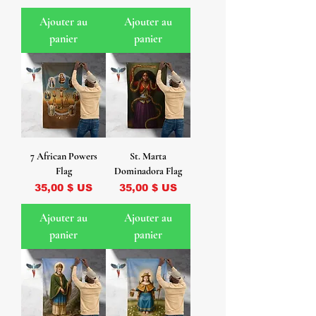
Ajouter au
Ajouter au
panier
panier
7 African Powers
St. Marta
Flag
Dominadora Flag
Prix
Prix
35,00 $ US
35,00 $ US
Ajouter au
Ajouter au
panier
panier