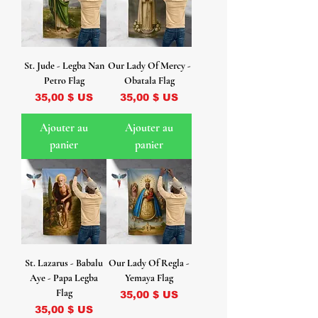
St. Jude - Legba Nan
Our Lady Of Mercy -
Petro Flag
Obatala Flag
Prix
Prix
35,00 $ US
35,00 $ US
Ajouter au
Ajouter au
panier
panier
St. Lazarus - Babalu
Our Lady Of Regla -
Aye - Papa Legba
Yemaya Flag
Flag
Prix
35,00 $ US
Prix
35,00 $ US