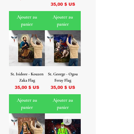
Prix
35,00 $ US
Ajouter au
Ajouter au
panier
panier
St. Isidore - Kouzen
St. George - Ogou
Zaka Flag
Feray Flag
Prix
Prix
35,00 $ US
35,00 $ US
Ajouter au
Ajouter au
panier
panier