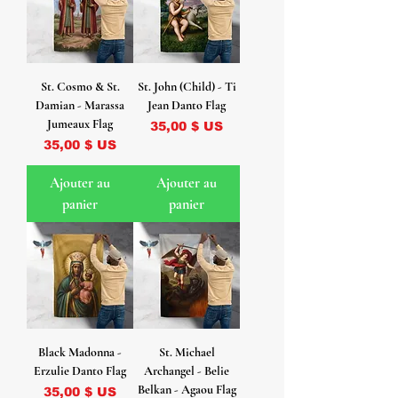
St. Cosmo & St.
St. John (Child) - Ti
Damian - Marassa
Jean Danto Flag
Jumeaux Flag
Prix
35,00 $ US
Prix
35,00 $ US
Ajouter au
Ajouter au
panier
panier
Black Madonna -
St. Michael
Erzulie Danto Flag
Archangel - Belie
Belkan - Agaou Flag
Prix
35,00 $ US