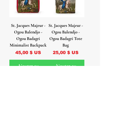
St. Jacques Majeur -
St. Jacques Majeur -
Ogou Balendjo -
Ogou Balendjo -
Ogou Badagri
Ogou Badagri Tote
Minimalist Backpack
Bag
Prix
Prix
45,00 $ US
25,00 $ US
Ajouter au
Ajouter au
panier
panier
St. Jacques Majeur -
St. Jacques Majeur -
Ogou Balendjo -
Ogou Balendjo -
Ogou Badagri Rocks
Ogou Badagri