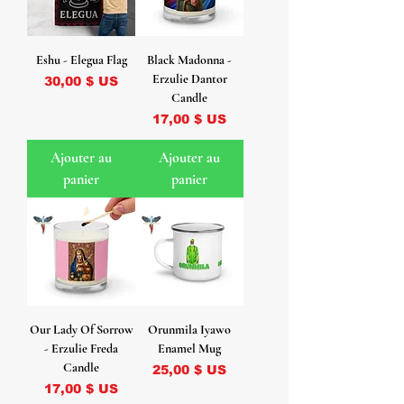
Eshu - Elegua Flag
Black Madonna -
Erzulie Dantor
Prix
30,00 $ US
Candle
Prix
17,00 $ US
Ajouter au
Ajouter au
panier
panier
Our Lady Of Sorrow
Orunmila Iyawo
- Erzulie Freda
Enamel Mug
Candle
Prix
25,00 $ US
Prix
17,00 $ US