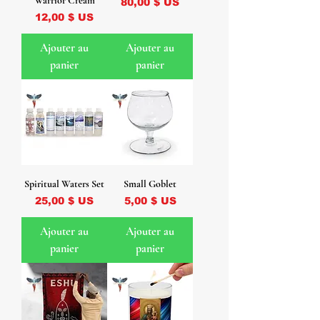
Warrior Cream
Prix
80,00 $ US
Prix
12,00 $ US
Ajouter au
Ajouter au
panier
panier
Spiritual Waters Set
Small Goblet
Prix
Prix
25,00 $ US
5,00 $ US
Ajouter au
Ajouter au
panier
panier