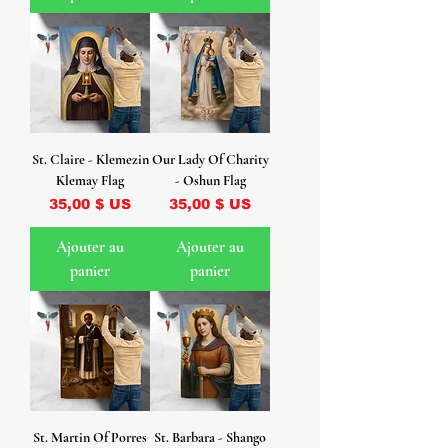
St. Claire - Klemezin
Our Lady Of Charity
Klemay Flag
- Oshun Flag
Prix
Prix
35,00 $ US
35,00 $ US
Ajouter au
Ajouter au
panier
panier
St. Martin Of Porres
St. Barbara - Shango