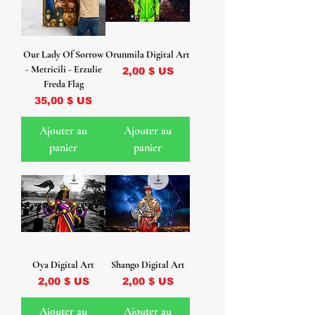
Our Lady Of Sorrow
Orunmila Digital Art
- Metricili - Erzulie
Prix
2,00 $ US
Freda Flag
Prix
35,00 $ US
Ajouter au
Ajouter au
panier
panier
Oya Digital Art
Shango Digital Art
Prix
Prix
2,00 $ US
2,00 $ US
Ajouter au
Ajouter au