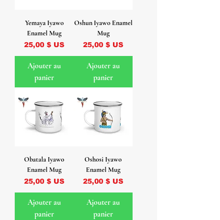
Yemaya Iyawo
Oshun Iyawo Enamel
Enamel Mug
Mug
Prix
Prix
25,00 $ US
25,00 $ US
Ajouter au
Ajouter au
panier
panier
Obatala Iyawo
Oshosi Iyawo
Enamel Mug
Enamel Mug
Prix
Prix
25,00 $ US
25,00 $ US
Ajouter au
Ajouter au
panier
panier