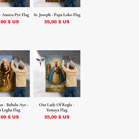
- Anaisa Pye Flag
St. Joseph - Papa Loko Flag
ix
Prix
,00 $ US
35,00 $ US
us - Babalu Aye -
Our Lady Of Regla -
 Legba Flag
Yemaya Flag
ix
Prix
,00 $ US
35,00 $ US