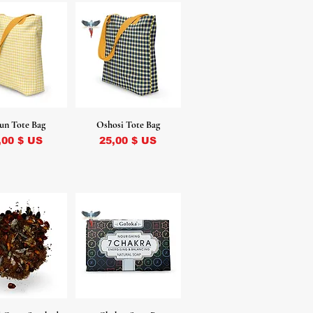
un Tote Bag
Oshosi Tote Bag
ix
Prix
,00 $ US
25,00 $ US