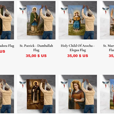
adora Flag
St. Patrick - Damballah
Holy Child Of Atocha -
St. Mar
Flag
Elegua Flag
Fla
 US
Prix
Prix
Pr
35,00 $ US
35,00 $ US
35