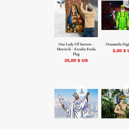
Our Lady Of Sorrow -
Orunmila Digi
Metricili - Erzulie Freda
Prix
2,00 $ 
Flag
Prix
35,00 $ US