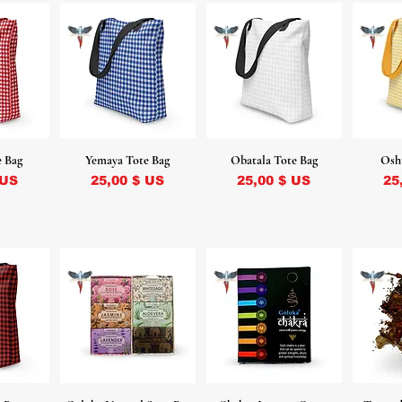
e Bag
Yemaya Tote Bag
Obatala Tote Bag
Osh
Prix
Prix
Pr
 US
25,00 $ US
25,00 $ US
25