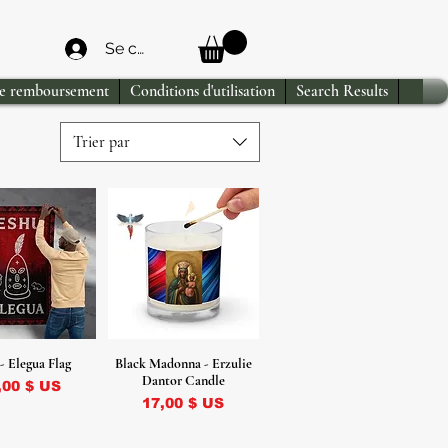
Se connecter
de remboursement
Conditions d'utilisation
Search Results
Trier par
- Elegua Flag
Black Madonna - Erzulie
Dantor Candle
ix
,00 $ US
Prix
17,00 $ US