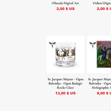
Obatala Digital Art
Oshosi Digit
Prix
Prix
2,00 $ US
2,00 $ 
St. Jacques Majeur - Ogou
St. Jacques Maje
Balendjo - Ogou Badagri
Balendjo - Ogo
Rocks Glass
Holographic 
Prix
Prix
13,00 $ US
8,00 $ 