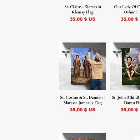
St. Claire - Klemezin
Our Lady Of C
Klemay Flag
Oshun Fl
Prix
Prix
35,00 $ US
35,00 $
St. Cosmo & St. Damian -
St. John (Child)
Marassa Jumeaux Flag
Danto Fl
Prix
Prix
35,00 $ US
35,00 $