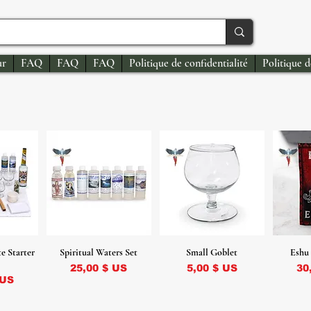
ur
FAQ
FAQ
FAQ
Politique de confidentialité
Politique 
e Starter
Spiritual Waters Set
Small Goblet
Eshu 
Prix
Prix
Pr
25,00 $ US
5,00 $ US
30
 US