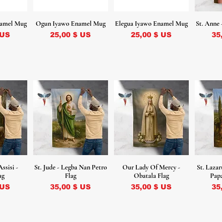
namel Mug
Ogun Iyawo Enamel Mug
Elegua Iyawo Enamel Mug
St. Anne 
Prix
Prix
Pr
 US
25,00 $ US
25,00 $ US
35
Assisi -
St. Jude - Legba Nan Petro
Our Lady Of Mercy -
St. Lazar
ag
Flag
Obatala Flag
Papa
Prix
Prix
Pr
 US
35,00 $ US
35,00 $ US
35