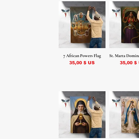
7 African Powers Flag
St. Marta Domin
Prix
Prix
35,00 $ US
35,00 $