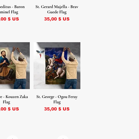
peditus - Baron
St. Gerard Majella - Brav
minel Flag
Guede Flag
ix
Prix
,00 $ US
35,00 $ US
ore - Kouzen Zaka
St. George - Ogou Feray
Flag
Flag
ix
Prix
,00 $ US
35,00 $ US