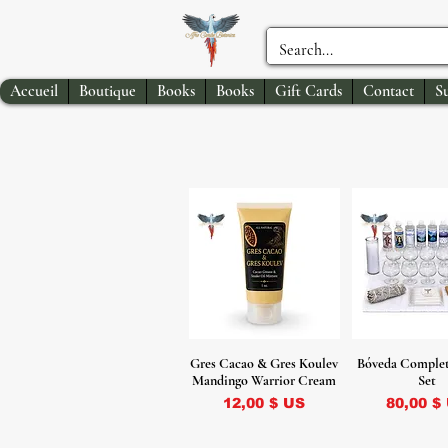
Accueil
Boutique
Books
Books
Gift Cards
Contact
S
Gres Cacao & Gres Koulev
Bóveda Complet
Mandingo Warrior Cream
Set
Prix
Prix
12,00 $ US
80,00 $