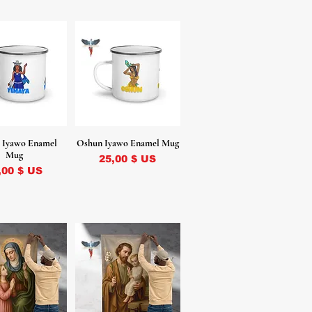
 Iyawo Enamel
Oshun Iyawo Enamel Mug
Mug
Prix
25,00 $ US
ix
,00 $ US