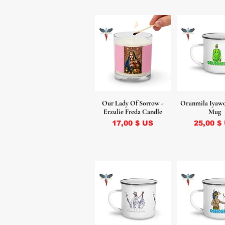
Our Lady Of Sorrow -
Orunmila Iyaw
Erzulie Freda Candle
Mug
Prix
Prix
17,00 $ US
25,00 $