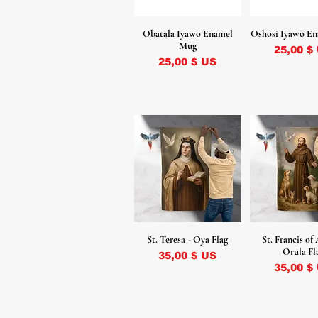
Obatala Iyawo Enamel
Oshosi Iyawo E
Mug
Prix
25,00 $
Prix
25,00 $ US
St. Teresa - Oya Flag
St. Francis of 
Orula Fl
Prix
35,00 $ US
Prix
35,00 $