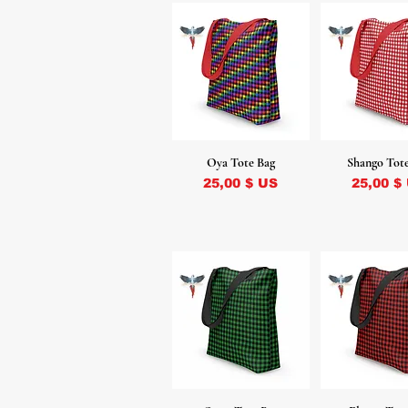
Oya Tote Bag
Shango Tot
Prix
Prix
25,00 $ US
25,00 $