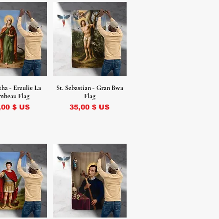
tha - Erzulie La
St. Sebastian - Gran Bwa
mbeau Flag
Flag
ix
Prix
,00 $ US
35,00 $ US