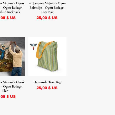
ues Majeur - Ogou
St. Jacques Majeur - Ogou
 - Ogou Badagri
Balendjo - Ogou Badagri
list Backpack
Tote Bag
ix
Prix
,00 $ US
25,00 $ US
ues Majeur - Ogou
Orunmila Tote Bag
 - Ogou Badagri
Prix
25,00 $ US
Flag
ix
,00 $ US