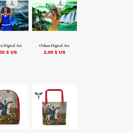
a Digital Art
Oshun Digital Art
ix
Prix
,00 $ US
2,00 $ US