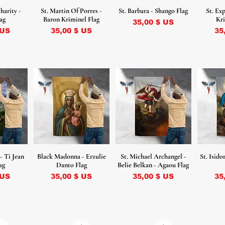
harity -
St. Martin Of Porres -
St. Barbara - Shango Flag
St. Ex
ag
Baron Kriminel Flag
Kri
Prix
35,00 $ US
Prix
Pr
 US
35,00 $ US
35
 - Ti Jean
Black Madonna - Erzulie
St. Michael Archangel -
St. Isid
ag
Danto Flag
Belie Belkan - Agaou Flag
Prix
Prix
Pr
 US
35,00 $ US
35,00 $ US
35