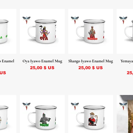
o Enamel
Oya Iyawo Enamel Mug
Shango Iyawo Enamel Mug
Yemaya
Prix
Prix
25,00 $ US
25,00 $ US
Pr
 US
25