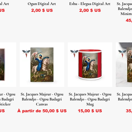
al Art
Ogun Digital Art
Eshu - Elegua Digital Art
St. Jacq
Balendjo
Prix
Prix
US
2,00 $ US
2,00 $ US
Minima
Pr
45
ur - Ogou
St. Jacques Majeur - Ogou
St. Jacques Majeur - Ogou
St. Jacq
u Badagri
Balendjo - Ogou Badagri
Balendjo - Ogou Badagri
Balendjo
Sticker
Canvas
Mug
Prix promotionnel
Prix
Pr
US
À partir de
50,00 $ US
15,00 $ US
35