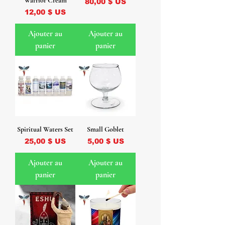
Warrior Cream
Prix
80,00 $ US
Prix
12,00 $ US
Ajouter au
Ajouter au
panier
panier
Spiritual Waters Set
Small Goblet
Prix
Prix
25,00 $ US
5,00 $ US
Ajouter au
Ajouter au
panier
panier