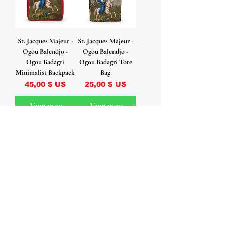
St. Jacques Majeur -
St. Jacques Majeur -
Ogou Balendjo -
Ogou Balendjo -
Ogou Badagri
Ogou Badagri Tote
Minimalist Backpack
Bag
Prix
Prix
45,00 $ US
25,00 $ US
Ajouter au
Ajouter au
panier
panier
St. Jacques Majeur -
St. Jacques Majeur -
Ogou Balendjo -
Ogou Balendjo -
Ogou Badagri Rocks
Ogou Badagri