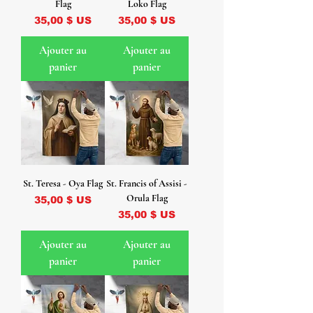
Flag
Loko Flag
Prix
Prix
35,00 $ US
35,00 $ US
Ajouter au
Ajouter au
panier
panier
St. Teresa - Oya Flag
St. Francis of Assisi -
Orula Flag
Prix
35,00 $ US
Prix
35,00 $ US
Ajouter au
Ajouter au
panier
panier