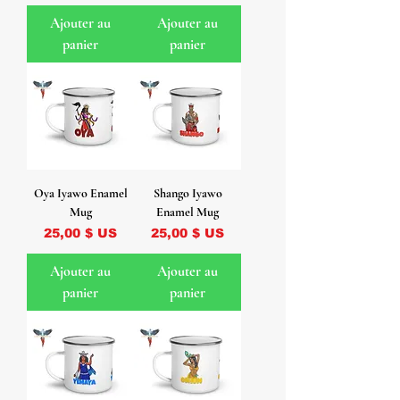
Ajouter au
Ajouter au
panier
panier
Oya Iyawo Enamel
Shango Iyawo
Mug
Enamel Mug
Prix
Prix
25,00 $ US
25,00 $ US
Ajouter au
Ajouter au
panier
panier