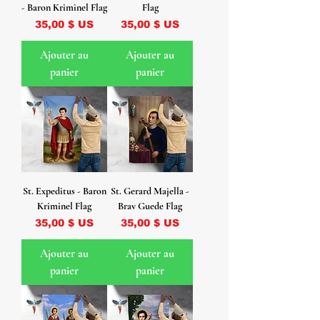
- Baron Kriminel Flag
Flag
Prix
Prix
35,00 $ US
35,00 $ US
Ajouter au
Ajouter au
panier
panier
St. Expeditus - Baron
St. Gerard Majella -
Kriminel Flag
Brav Guede Flag
Prix
Prix
35,00 $ US
35,00 $ US
Ajouter au
Ajouter au
panier
panier