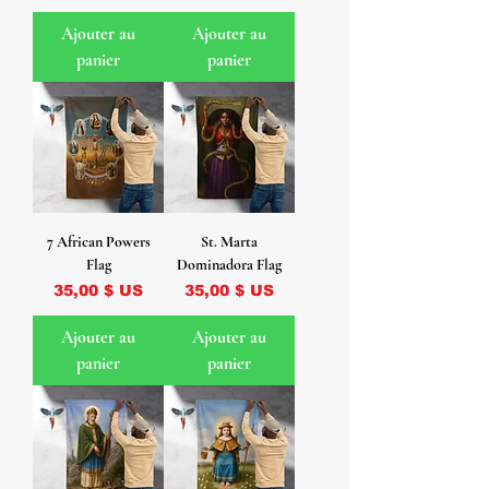
Ajouter au
Ajouter au
panier
panier
7 African Powers
St. Marta
Flag
Dominadora Flag
Prix
Prix
35,00 $ US
35,00 $ US
Ajouter au
Ajouter au
panier
panier