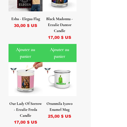
Eshu - Elegua Flag
Black Madonna -
Erzulie Dantor
Prix
30,00 $ US
Candle
Prix
17,00 $ US
Ajouter au
Ajouter au
panier
panier
Our Lady Of Sorrow
Orunmila Iyawo
- Erzulie Freda
Enamel Mug
Candle
Prix
25,00 $ US
Prix
17,00 $ US