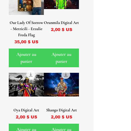
Our Lady Of Sorrow
Orunmila Digital Art
- Metricili - Erzulie
Prix
2,00 $ US
Freda Flag
Prix
35,00 $ US
Ajouter au
Ajouter au
panier
panier
Oya Digital Art
Shango Digital Art
Prix
Prix
2,00 $ US
2,00 $ US
Ajouter au
Ajouter au