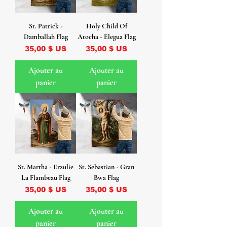
St. Patrick -
Holy Child Of
Damballah Flag
Atocha - Elegua Flag
Prix
Prix
35,00 $ US
35,00 $ US
Ajouter au
Ajouter au
panier
panier
St. Martha - Erzulie
St. Sebastian - Gran
La Flambeau Flag
Bwa Flag
Prix
Prix
35,00 $ US
35,00 $ US
Ajouter au
Ajouter au
panier
panier