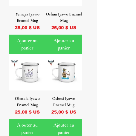
Yemaya Iyawo
Oshun Iyawo Enamel
Enamel Mug
Mug
Prix
Prix
25,00 $ US
25,00 $ US
Ajouter au
Ajouter au
panier
panier
Obatala Iyawo
Oshosi Iyawo
Enamel Mug
Enamel Mug
Prix
Prix
25,00 $ US
25,00 $ US
Ajouter au
Ajouter au
panier
panier