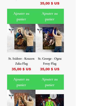
Prix
35,00 $ US
Ajouter au
Ajouter au
panier
panier
St. Isidore - Kouzen
St. George - Ogou
Zaka Flag
Feray Flag
Prix
Prix
35,00 $ US
35,00 $ US
Ajouter au
Ajouter au
panier
panier