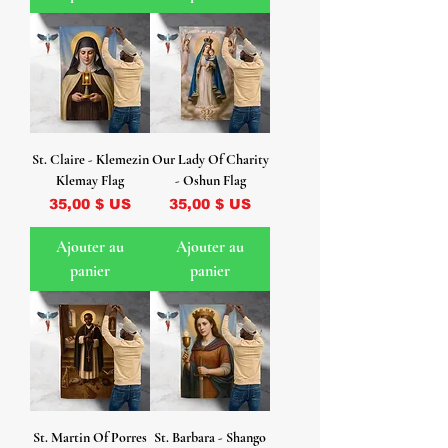
St. Claire - Klemezin
Our Lady Of Charity
Klemay Flag
- Oshun Flag
Prix
Prix
35,00 $ US
35,00 $ US
Ajouter au
Ajouter au
panier
panier
St. Martin Of Porres
St. Barbara - Shango