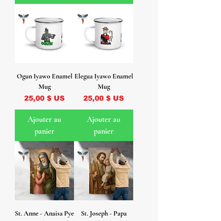
Ogun Iyawo Enamel
Elegua Iyawo Enamel
Mug
Mug
Prix
Prix
25,00 $ US
25,00 $ US
Ajouter au
Ajouter au
panier
panier
St. Anne - Anaisa Pye
St. Joseph - Papa