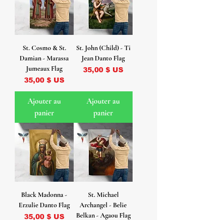
St. Cosmo & St.
St. John (Child) - Ti
Damian - Marassa
Jean Danto Flag
Jumeaux Flag
Prix
35,00 $ US
Prix
35,00 $ US
Ajouter au
Ajouter au
panier
panier
Black Madonna -
St. Michael
Erzulie Danto Flag
Archangel - Belie
Belkan - Agaou Flag
Prix
35,00 $ US