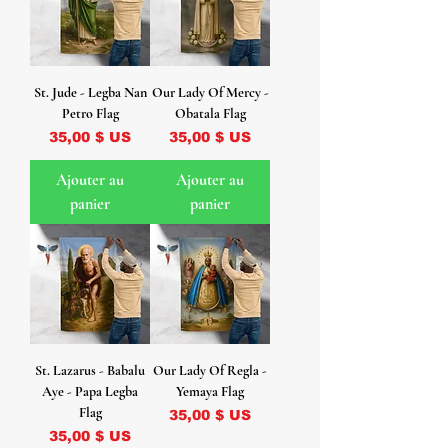
St. Jude - Legba Nan
Our Lady Of Mercy -
Petro Flag
Obatala Flag
Prix
Prix
35,00 $ US
35,00 $ US
Ajouter au
Ajouter au
panier
panier
St. Lazarus - Babalu
Our Lady Of Regla -
Aye - Papa Legba
Yemaya Flag
Flag
Prix
35,00 $ US
Prix
35,00 $ US